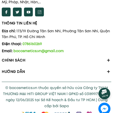
Mỹ, Pháp, Nhật, Hàn,...
THÔNG TIN LIÊN HỆ
Địa chỉ:
173/19 Đường Tân Sơn Nhì, Phường Tân Sơn Nhì, Quận
Tân Phú, TP. Hồ Chí Minh
Điện thoại:
0786160269
Email:
bocosmetics.vn@gmail.com
CHÍNH SÁCH
HƯỚNG DẪN
© bocosmetics.vn thuộc quyền sở hữu của Công ty TNHH
THƯƠNG MẠI HITI GROUP VIỆT NAM l GPKD số 0318997121 cấp
ngày 12/06/2025 tại Sở Kế hoạch & Đầu tư TP HCM
|
Cung
cấp bởi
Sapo