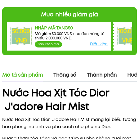
Mua nhiều giảm giá
NHẬP MÃ:TANG50
50.000
100.000
Mã giảm 50.000 VNĐ cho đơn hàng tối
thiểu 2.000.000 VNĐ.
VNĐ
VNĐ
Điều kiện
Sao chép mã
Mô tả sản phẩm
Thông số
Thành phần
Hướn
Nước Hoa Xịt Tóc Dior
J'adore Hair Mist
Nước Hoa Xịt Tóc Dior J'adore Hair Mist mang lại biểu tượng
hào phóng, nữ tính và phá cách cho phụ nữ Dior.
Hương thơm tỏa sáng và bao trùm sự nhẹ nhàng, tươi mát