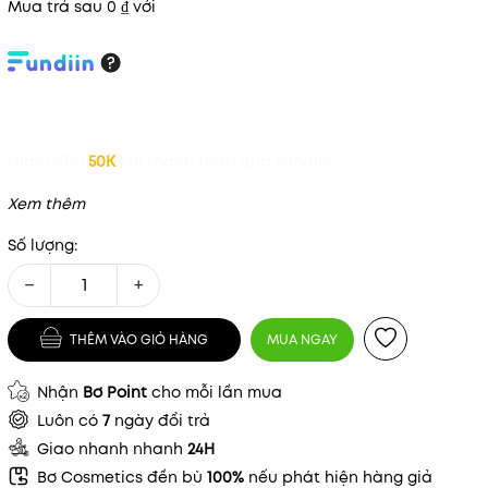
Mua trả sau 0 ₫ với
Giảm đến
50K
khi thanh toán qua Fundiin.
Xem thêm
Số lượng:
−
+
Mã khuyến mãi:
THÊM VÀO GIỎ HÀNG
MUA NGAY
Điều kiện:
Nhận
Bơ Point
cho mỗi lần mua
Luôn có
7
ngày đổi trả
Giao nhanh nhanh
24H
Bơ Cosmetics đền bù
100%
nếu phát hiện hàng giả