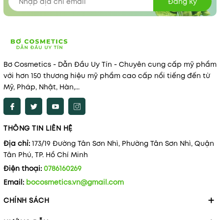
Đăng ký
Bơ Cosmetics - Dẫn Đầu Uy Tín - Chuyên cung cấp mỹ phẩm
với hơn 150 thương hiệu mỹ phẩm cao cấp nổi tiếng đến từ
Mỹ, Pháp, Nhật, Hàn,...
THÔNG TIN LIÊN HỆ
Địa chỉ:
173/19 Đường Tân Sơn Nhì, Phường Tân Sơn Nhì, Quận
Tân Phú, TP. Hồ Chí Minh
Điện thoại:
0786160269
Email:
bocosmetics.vn@gmail.com
CHÍNH SÁCH