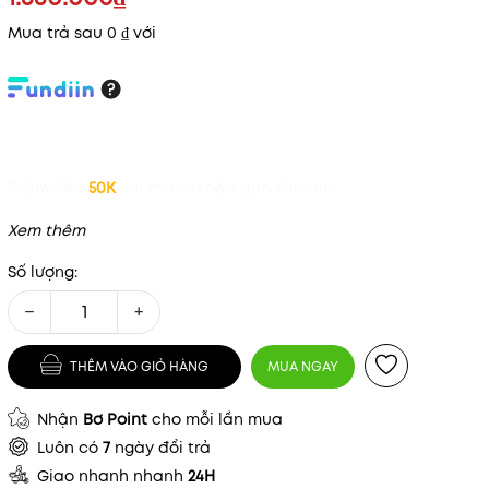
Mua trả sau 0 ₫ với
Giảm đến
50K
khi thanh toán qua Fundiin.
Xem thêm
Số lượng:
−
+
THÊM VÀO GIỎ HÀNG
MUA NGAY
Mã khuyến mãi:
Nhận
Bơ Point
cho mỗi lần mua
Điều kiện:
Luôn có
7
ngày đổi trả
Giao nhanh nhanh
24H