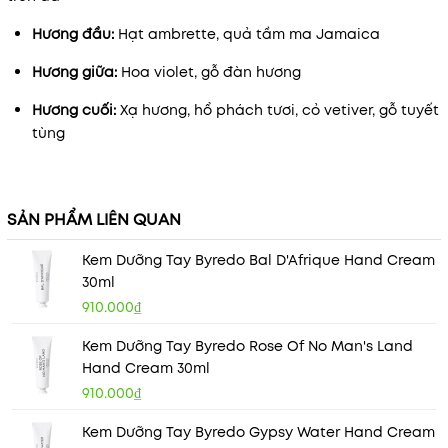
Hương đầu:
H
ạt ambrette, quả tầm ma Jamaica
Hương giữa:
H
oa violet, gỗ đàn hương
Hương cuối:
X
ạ hương, hổ phách tươi, cỏ vetiver, gỗ tuyết
tùng
SẢN PHẨM LIÊN QUAN
Kem Dưỡng Tay Byredo Bal D'Afrique Hand Cream
30ml
910.000₫
Kem Dưỡng Tay Byredo Rose Of No Man's Land
Hand Cream 30ml
910.000₫
Kem Dưỡng Tay Byredo Gypsy Water Hand Cream