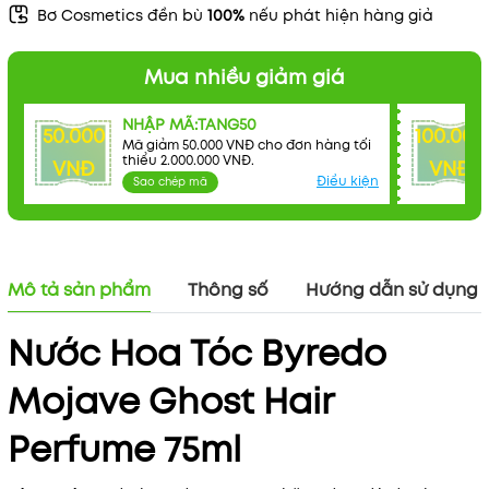
Bơ Cosmetics đền bù
100%
nếu phát hiện hàng giả
Mua nhiều giảm giá
NHẬP MÃ:TANG50
50.000
100.000
Mã giảm 50.000 VNĐ cho đơn hàng tối
thiểu 2.000.000 VNĐ.
VNĐ
VNĐ
Điều kiện
Sao chép mã
Mô tả sản phẩm
Thông số
Hướng dẫn sử dụng
Nước Hoa Tóc Byredo
Mojave Ghost Hair
Perfume 75ml