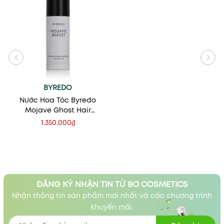
BYREDO
Nước Hoa Tóc Byredo
Mojave Ghost Hair
Perfume 75ml
1.350.000₫
ĐĂNG KÝ NHẬN TIN TỪ BƠ COSMETICS
Nhận thông tin sản phẩm mới nhất và các chương trình
khuyến mãi.