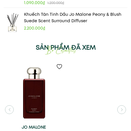
1.090.000₫
1.200.000₫
Khuếch Tán Tinh Dầu Jo Malone Peony & Blush
Suede Scent Surround Diffuser
2.200.000₫
SẢN PHẨM ĐÃ XEM
JO MALONE