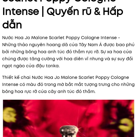
Intense | Quyến rũ & Hấp
dẫn
Nước Hoa Jo Malone Scarlet Poppy Cologne Intense -
Những thảo nguyên hoang dã của Tây Nam Á được bao phủ
bởi những bông hoa anh túc đỏ thắm rực rỡ. Sự xa hoa của
chúng được tăng cường với hoa diên vĩ nhung và sự suy đồi
ngọt ngào của đậu tonka.
Thiết kế chai Nước Hoa Jo Malone Scarlet Poppy Cologne
Intense có màu đỏ trong mờ bắt mắt tượng trưng cho những
bông hoa rực rỡ của cây anh túc đỏ thắm.