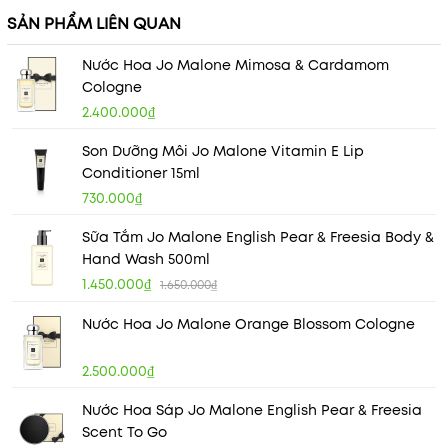
SẢN PHẨM LIÊN QUAN
Nước Hoa Jo Malone Mimosa & Cardamom
Cologne
2.400.000₫
Son Dưỡng Môi Jo Malone Vitamin E Lip
Conditioner 15ml
730.000₫
Sữa Tắm Jo Malone English Pear & Freesia Body &
Hand Wash 500ml
1.450.000₫
1.650.000₫
Nước Hoa Jo Malone Orange Blossom Cologne
2.500.000₫
Nước Hoa Sáp Jo Malone English Pear & Freesia
Scent To Go