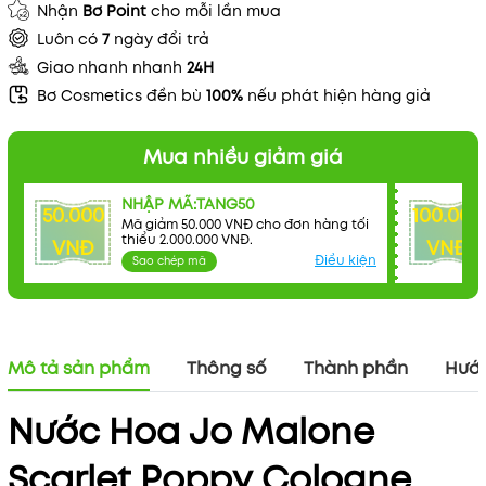
Nhận
Bơ Point
cho mỗi lần mua
Luôn có
7
ngày đổi trả
Giao nhanh nhanh
24H
Mã khuyến mãi:
Bơ Cosmetics đền bù
100%
nếu phát hiện hàng giả
Điều kiện:
Mua nhiều giảm giá
NHẬP MÃ:TANG50
50.000
100.000
Mã giảm 50.000 VNĐ cho đơn hàng tối
thiểu 2.000.000 VNĐ.
VNĐ
VNĐ
Điều kiện
Sao chép mã
Mô tả sản phẩm
Thông số
Thành phần
Hướn
Nước Hoa Jo Malone
Scarlet Poppy Cologne