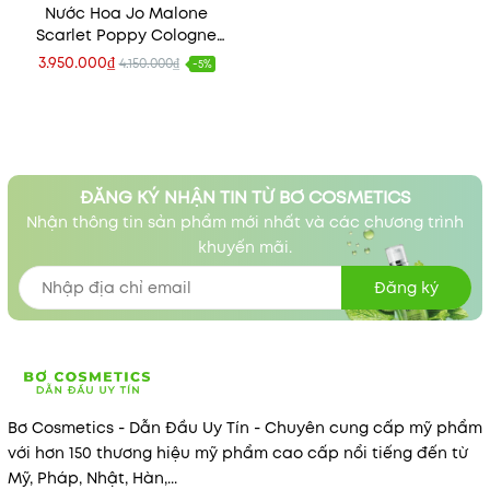
Nước Hoa Jo Malone
Scarlet Poppy Cologne
Intense
3.950.000₫
4.150.000₫
-5%
ĐĂNG KÝ NHẬN TIN TỪ BƠ COSMETICS
Nhận thông tin sản phẩm mới nhất và các chương trình
khuyến mãi.
Đăng ký
Bơ Cosmetics - Dẫn Đầu Uy Tín - Chuyên cung cấp mỹ phẩm
với hơn 150 thương hiệu mỹ phẩm cao cấp nổi tiếng đến từ
Mỹ, Pháp, Nhật, Hàn,...