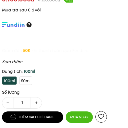
- 5%
Mua trả sau 0 ₫ với
Giảm đến
50K
khi thanh toán qua Fundiin.
Xem thêm
Dung tích:
100ml
100ml
50ml
Số lượng:
−
+
THÊM VÀO GIỎ HÀNG
MUA NGAY