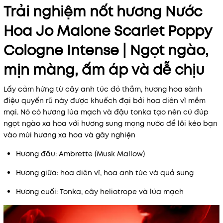
Trải nghiệm nốt hương Nước
Hoa Jo Malone Scarlet Poppy
Cologne Intense | Ngọt ngào,
mịn màng, ấm áp và dễ chịu
Lấy cảm hứng từ cây anh túc đỏ thắm, hương hoa sành
điệu quyến rũ này được khuếch đại bởi hoa diên vĩ mềm
mại. Nó có hương lúa mạch và đậu tonka tạo nên cú đúp
ngọt ngào xa hoa với hương sung mọng nước để lôi kéo bạn
vào mùi hương xa hoa và gây nghiện
Hương đầu: Ambrette (Musk Mallow)
Hương giữa: hoa diên vĩ, hoa anh túc và quả sung
Hương cuối: Tonka, cây heliotrope và lúa mạch