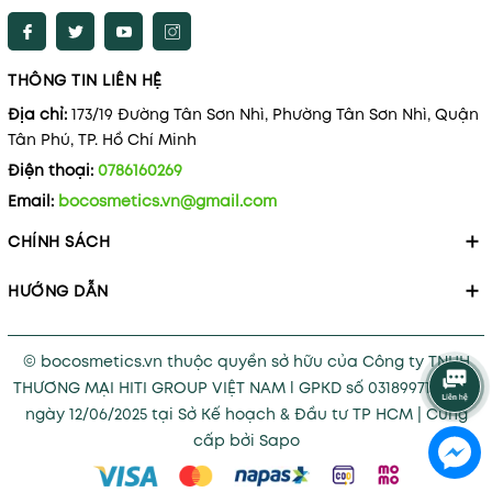
THÔNG TIN LIÊN HỆ
Địa chỉ:
173/19 Đường Tân Sơn Nhì, Phường Tân Sơn Nhì, Quận
Tân Phú, TP. Hồ Chí Minh
Điện thoại:
0786160269
Email:
bocosmetics.vn@gmail.com
CHÍNH SÁCH
HƯỚNG DẪN
© bocosmetics.vn thuộc quyền sở hữu của Công ty TNHH
THƯƠNG MẠI HITI GROUP VIỆT NAM l GPKD số 0318997121 cấp
ngày 12/06/2025 tại Sở Kế hoạch & Đầu tư TP HCM
|
Cung
cấp bởi
Sapo