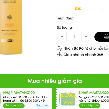
Giảm đến
50K
khi thanh toán 
Xem thêm
Số lượng:
−
+
Nhận
Bơ Point
cho mỗi lầ
Giao nhanh nhanh
24H
Mua nhiều giảm giá
NHẬP MÃ:TANG100
NHẬP MÃ:TANG20
0
200.000
Mã giảm 100.000 VNĐ cho đơn
Mã giảm 200.000 VN
hàng tối thiểu 3.500.000 VNĐ.
hàng tối thiểu 6.000
VNĐ
Điều kiện
Sao chép mã
Sao chép mã