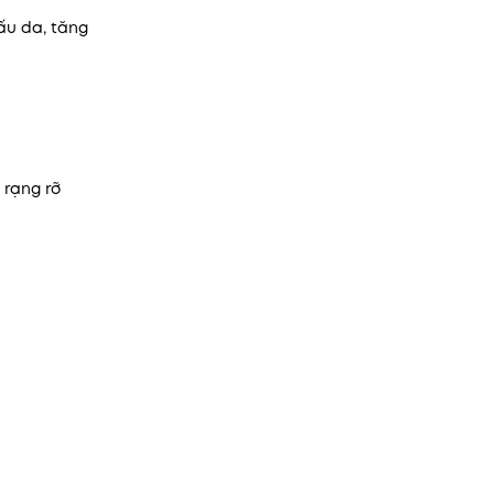
ấu da, tăng
 rạng rỡ