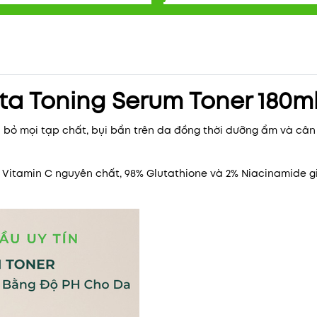
ta Toning Serum Toner 180m
i bỏ mọi tạp chất, bụi bẩn trên da đồng thời dưỡng ẩm và câ
% Vitamin C nguyên chất, 98% Glutathione và 2% Niacinamide 
Mã khuyến mãi:
Điều kiện: