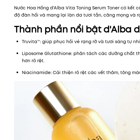
Nước Hoa Hồng d'Alba Vita Toning Serum Toner có kết c
độ đàn hồi và mang lại làn da tươi tắn, căng mọng và rạ
Thành phần nổi bật d'Alba d
Truvita™: giúp phục hồi vẻ rạng rỡ và tươi sáng tự nh
Liposome Glutathione: phân tách các dưỡng chất th
hơn rõ rệt.
Niacinamide: Cải thiện rõ rệt các vết thâm, tông m