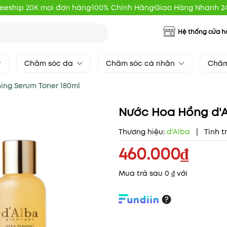
reeship 20K mọi đơn hàng
100% Chính Hãng
Giao Hàng Nhanh 2
Hệ thống cửa 
Chăm sóc da
Chăm sóc cá nhân
Chăm
ing Serum Toner 180ml
Nước Hoa Hồng d'Al
Thương hiệu:
d'Alba
|
Tình t
460.000₫
Mua trả sau 0 ₫ với