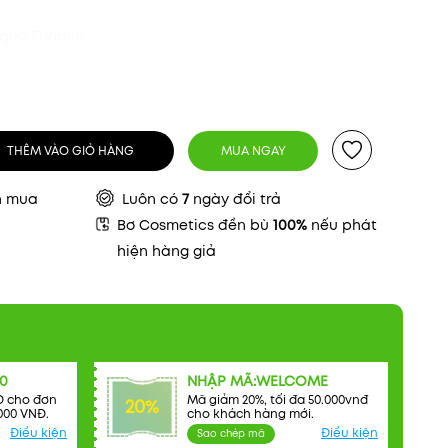
qua Fundiin.
THÊM VÀO GIỎ HÀNG
MUA NGAY
n mua
Luôn có
7
ngày đổi trả
Bơ Cosmetics đền bù
100%
nếu phát
hiện hàng giả
0
NHẬP MÃ:WELCOME
Đ cho đơn
Mã giảm 20%, tối đa 50.000vnđ
20%
000 VNĐ.
cho khách hàng mới.
Điều kiện
Điều kiện
Sao chép mã