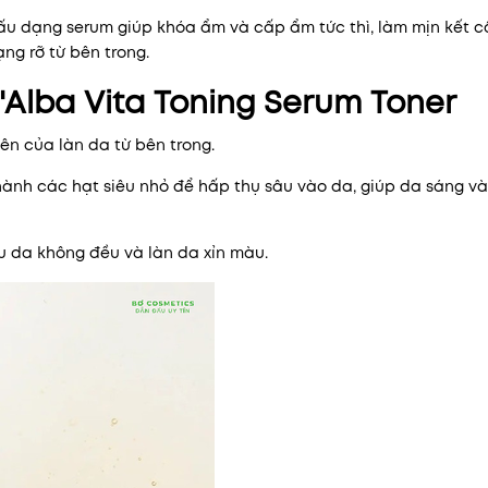
ấu dạng serum giúp khóa ẩm và cấp ẩm tức thì, làm mịn kết c
ng rỡ từ bên trong.
'Alba Vita Toning Serum Toner
iên của làn da từ bên trong.
ành các hạt siêu nhỏ để hấp thụ sâu vào da, giúp da sáng và
àu da không đều và làn da xỉn màu.