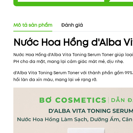
Mô tả sản phẩm
Đánh giá
Nước Hoa Hồng d'Alba Vi
Nước Hoa Hồng d'Alba Vita Toning Serum Toner giúp loạ
PH cho da mặt, mang lại cảm giác mát mẻ, dịu nhẹ.
d'Alba Vita Toning Serum Toner với thành phần gồm 99
hồi làn da xỉn màu, mang lại vẻ rạng rỡ.