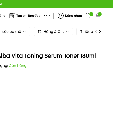
4H
0
hàng
Tạp chí làm đẹp
Đăng nhập
 sóc cơ thể
Túi Hãng & Gift
Thiết bị làm đẹp
ba Vita Toning Serum Toner 180ml
rạng:
Còn hàng