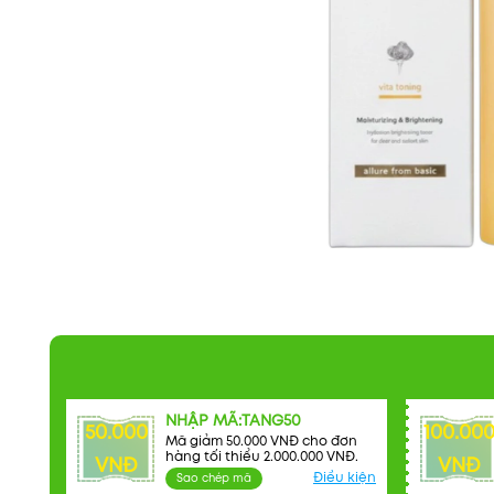
NHẬP MÃ:TANG50
50.000
100.00
Mã giảm 50.000 VNĐ cho đơn
hàng tối thiểu 2.000.000 VNĐ.
VNĐ
VNĐ
Điều kiện
Sao chép mã