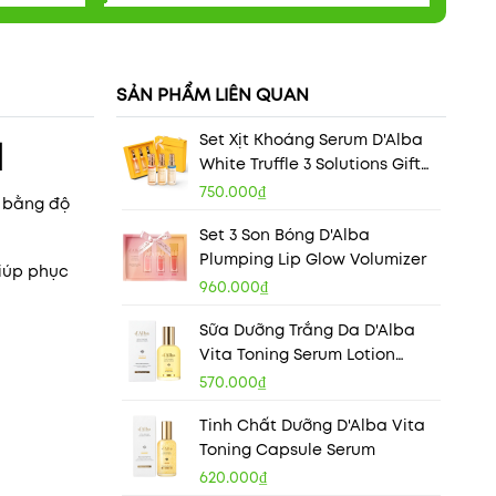
SẢN PHẨM LIÊN QUAN
Set Xịt Khoáng Serum D'Alba
l
White Truffle 3 Solutions Gift
Box
750.000₫
n bằng độ
Set 3 Son Bóng D'Alba
Plumping Lip Glow Volumizer
giúp phục
960.000₫
Sữa Dưỡng Trắng Da D'Alba
Vita Toning Serum Lotion
100ml
570.000₫
Tinh Chất Dưỡng D'Alba Vita
Toning Capsule Serum
620.000₫