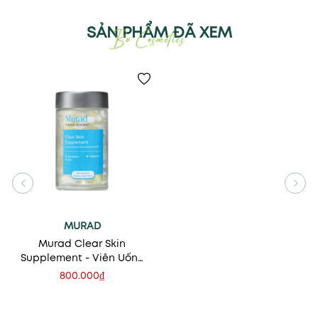
SẢN PHẨM ĐÃ XEM
MURAD
Murad Clear Skin
Supplement - Viên Uống
Giảm Mụn, Bã Nhờn, Se
800.000₫
Khít Lỗ Chân Lông