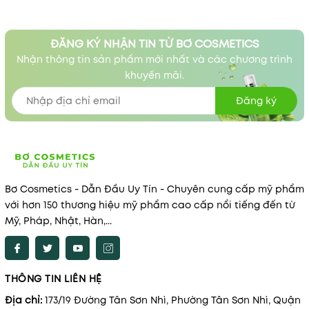
ĐĂNG KÝ NHẬN TIN TỪ BƠ COSMETICS
Nhận thông tin sản phẩm mới nhất và các chương trình
khuyến mãi.
Đăng ký
Bơ Cosmetics - Dẫn Đầu Uy Tín - Chuyên cung cấp mỹ phẩm
với hơn 150 thương hiệu mỹ phẩm cao cấp nổi tiếng đến từ
Mỹ, Pháp, Nhật, Hàn,...
THÔNG TIN LIÊN HỆ
Địa chỉ:
173/19 Đường Tân Sơn Nhì, Phường Tân Sơn Nhì, Quận