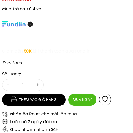
Mua trả sau 0 ₫ với
Giảm đến
50K
khi thanh toán qua Fundiin.
Xem thêm
Số lượng:
−
+
THÊM VÀO GIỎ HÀNG
MUA NGAY
Nhận
Bơ Point
cho mỗi lần mua
Luôn có
7
ngày đổi trả
Giao nhanh nhanh
24H