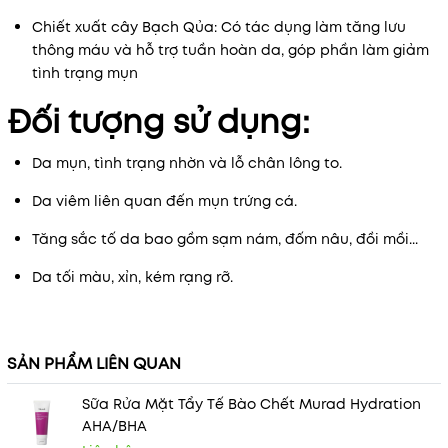
Chiết xuất cây Bạch Qủa: Có tác dụng làm tăng lưu
thông máu và hỗ trợ tuần hoàn da, góp phần làm giảm
tình trạng mụn
Đối tượng sử dụng:
Da mụn, tình trạng nhờn và lỗ chân lông to.
Da viêm liên quan đến mụn trứng cá.
Tăng sắc tố da bao gồm sạm nám, đốm nâu, đồi mồi...
Da tối màu, xỉn, kém rạng rỡ.
SẢN PHẨM LIÊN QUAN
Sữa Rửa Mặt Tẩy Tế Bào Chết Murad Hydration
AHA/BHA