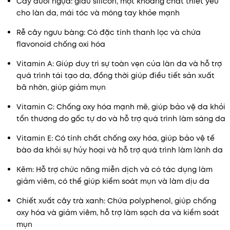
Cây đuôi ngựa: giàu silicon, một khoáng chất thiết yếu
cho làn da, mái tóc và móng tay khỏe mạnh
Rễ cây ngưu bàng: Có đặc tính thanh lọc và chứa
flavonoid chống oxi hóa
Vitamin A: Giúp duy trì sự toàn vẹn của làn da và hỗ trợ
quá trình tái tạo da, đồng thời giúp điều tiết sản xuất
bã nhờn, giúp giảm mụn
Vitamin C: Chống oxy hóa mạnh mẽ, giúp bảo vệ da khỏi
tổn thương do gốc tự do và hỗ trợ quá trình làm sáng da
Vitamin E:
Có tính chất chống oxy hóa, giúp bảo vệ tế
bào da khỏi sự hủy hoại và hỗ trợ quá trình làm lành da
Kẽm: Hỗ trợ chức năng miễn dịch và có tác dụng làm
giảm viêm, có thể giúp kiểm soát mụn và làm dịu da
Chiết xuất cây trà xanh: Chứa polyphenol, giúp chống
oxy hóa và giảm viêm, hỗ trợ làm sạch da và kiểm soát
mụn