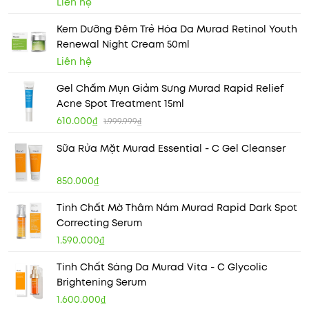
Liên hệ
Kem Dưỡng Đêm Trẻ Hóa Da Murad Retinol Youth
Renewal Night Cream 50ml
Liên hệ
Gel Chấm Mụn Giảm Sưng Murad Rapid Relief
Acne Spot Treatment 15ml
610.000₫
1.999.999₫
Sữa Rửa Mặt Murad Essential - C Gel Cleanser
850.000₫
Tinh Chất Mờ Thâm Nám Murad Rapid Dark Spot
Correcting Serum
1.590.000₫
Tinh Chất Sáng Da Murad Vita - C Glycolic
Brightening Serum
1.600.000₫