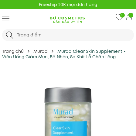
Freeship 20K mọi đơn hàng
0
Trang chủ
Murad
Murad Clear Skin Supplement -
Viên Uống Giảm Mụn, Bã Nhờn, Se Khít Lỗ Chân Lông