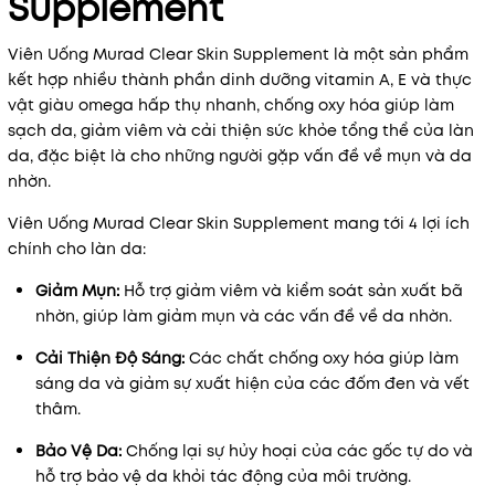
Supplement
Viên Uống Murad Clear Skin Supplement là một sản phẩm
kết hợp nhiều thành phần dinh dưỡng vitamin A, E và thực
vật giàu omega hấp thụ nhanh, chống oxy hóa giúp làm
sạch da, giảm viêm và cải thiện sức khỏe tổng thể của làn
da, đặc biệt là cho những người gặp vấn đề về mụn và da
nhờn.
Viên Uống Murad Clear Skin Supplement mang tới 4 lợi ích
chính cho làn da:
Giảm Mụn:
Hỗ trợ giảm viêm và kiểm soát sản xuất bã
nhờn, giúp làm giảm mụn và các vấn đề về da nhờn.
Cải Thiện Độ Sáng:
Các chất chống oxy hóa giúp làm
sáng da và giảm sự xuất hiện của các đốm đen và vết
thâm.
Bảo Vệ Da:
Chống lại sự hủy hoại của các gốc tự do và
hỗ trợ bảo vệ da khỏi tác động của môi trường.