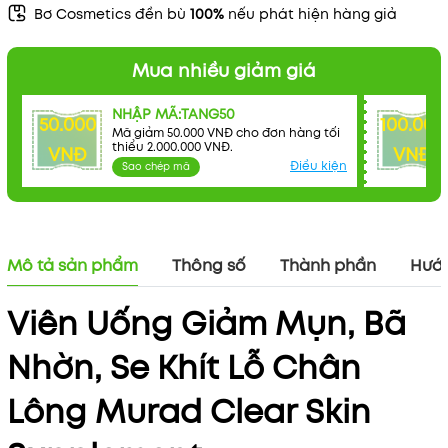
Bơ Cosmetics đền bù
100%
nếu phát hiện hàng giả
Mua nhiều giảm giá
NHẬP MÃ:TANG50
50.000
100.000
Mã giảm 50.000 VNĐ cho đơn hàng tối
thiểu 2.000.000 VNĐ.
VNĐ
VNĐ
Mã khuyến mãi:
Điều kiện
Sao chép mã
Điều kiện:
Mô tả sản phẩm
Thông số
Thành phần
Hướn
Viên Uống Giảm Mụn, Bã
Nhờn, Se Khít Lỗ Chân
Lông Murad Clear Skin