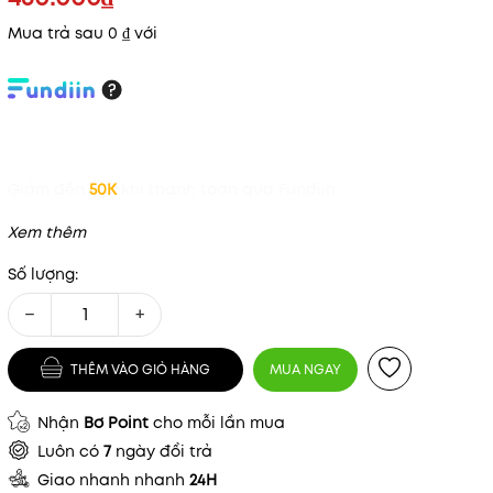
Mua trả sau 0 ₫ với
Giảm đến
50K
khi thanh toán qua Fundiin.
Xem thêm
Số lượng:
−
+
THÊM VÀO GIỎ HÀNG
MUA NGAY
Nhận
Bơ Point
cho mỗi lần mua
Luôn có
7
ngày đổi trả
Giao nhanh nhanh
24H