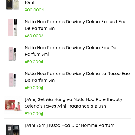
10ml
900.000₫
Nước Hoa Parfums De Marly Delina Exclusif Eau
De Parfum 5ml
460.000₫
Nước Hoa Parfums De Marly Delina Eau De
Parfum 5ml
450.000₫
Nước Hoa Parfums De Marly Delina La Rosée Eau
De Parfum 5ml
450.000₫
[Mini] Set Má Hồng Và Nước Hoa Rare Beauty
Selena’s Faves Mini Fragrance & Blush
820.000₫
[Mini 7.5ml] Nước Hoa Dior Homme Parfum