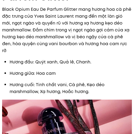
Black Opium Eau De Parfum Glitter mang hương hoa cà phê
đặc trưng của Yves Saint Laurent mang đến một làn gió
mới, ngọt ngào và quyến rũ với hương xạ hương kẹo dẻo
marshmallow. Đắm chìm trong vị ngọt ngào gợi cảm của xạ
hương kẹo dẻo marshmallow và vị béo ngậy của cà phê
đen, hòa quyện cùng vani bourbon và hương hoa cam rực
rỡ
Hương đầu: Quýt xanh, Quả lê, Chanh.
Hương giữa: Hoa cam
Hương cuối: Tinh chất vani, Cà phê, Kẹo dẻo
marshmallow, Xạ hương, Hoắc hương.