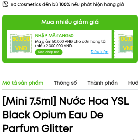
Bơ Cosmetics đền bù
100%
nếu phát hiện hàng giả
Mã khuyến mãi:
Mua nhiều giảm giá
Điều kiện:
NHẬP MÃ:TANG50
50.000
100.000
Mã giảm 50.000 VNĐ cho đơn hàng tối
thiểu 2.000.000 VNĐ.
VNĐ
VNĐ
Điều kiện
Sao chép mã
Mô tả sản phẩm
Thông số
Thành phần
Hướn
[Mini 7.5ml] Nước Hoa YSL
Black Opium Eau De
Parfum Glitter