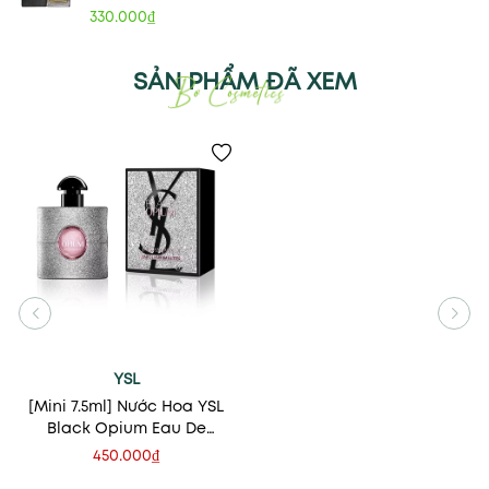
330.000₫
SẢN PHẨM ĐÃ XEM
YSL
[Mini 7.5ml] Nước Hoa YSL
Black Opium Eau De
Parfum Glitter
450.000₫