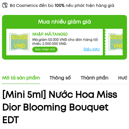
Bơ Cosmetics đền bù
100%
nếu phát hiện hàng giả
Mua nhiều giảm giá
NHẬP MÃ:TANG50
50.000
100.000
Mã giảm 50.000 VNĐ cho đơn hàng tối
thiểu 2.000.000 VNĐ.
VNĐ
VNĐ
Mã khuyến mãi:
Điều kiện
Sao chép mã
Điều kiện:
Mô tả sản phẩm
Thông số
Thành phần
Hướn
[Mini 5ml] Nước Hoa Miss
Dior Blooming Bouquet
EDT