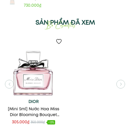
730.000₫
SẢN PHẨM ĐÃ XEM
DIOR
[Mini 5ml] Nước Hoa Miss
Dior Blooming Bouquet
EDT
305.000₫
350.000₫
-13%