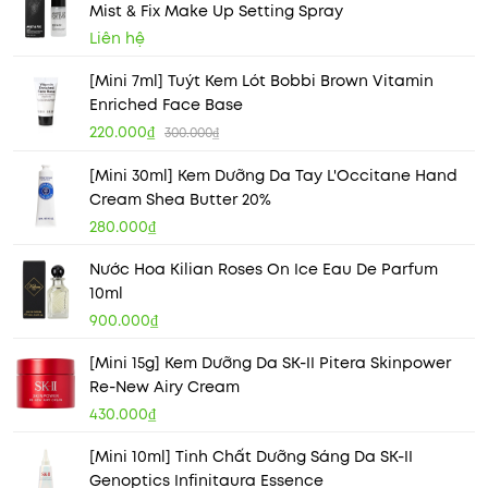
Mist & Fix Make Up Setting Spray
Liên hệ
[Mini 7ml] Tuýt Kem Lót Bobbi Brown Vitamin
Enriched Face Base
220.000₫
300.000₫
[Mini 30ml] Kem Dưỡng Da Tay L'Occitane Hand
Cream Shea Butter 20%
280.000₫
Nước Hoa Kilian Roses On Ice Eau De Parfum
10ml
900.000₫
[Mini 15g] Kem Dưỡng Da SK-II Pitera Skinpower
Re-New Airy Cream
430.000₫
[Mini 10ml] Tinh Chất Dưỡng Sáng Da SK-II
Genoptics Infinitaura Essence