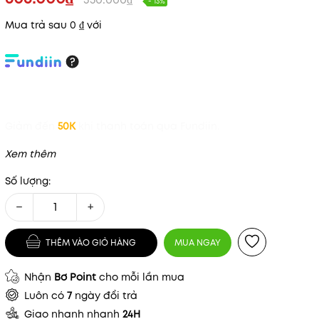
- 13%
Mua trả sau 0 ₫ với
Giảm đến
50K
khi thanh toán qua Fundiin.
Xem thêm
Số lượng:
−
+
THÊM VÀO GIỎ HÀNG
MUA NGAY
Nhận
Bơ Point
cho mỗi lần mua
Luôn có
7
ngày đổi trả
Giao nhanh nhanh
24H