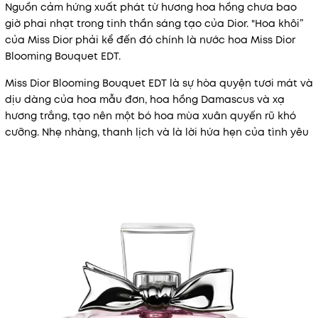
Nguồn cảm hứng xuất phát từ hương hoa hồng chưa bao
giờ phai nhạt trong tinh thần sáng tạo của Dior. "Hoa khôi”
của Miss Dior phải kể đến đó chính là nước hoa Miss Dior
Blooming Bouquet EDT.
Miss Dior Blooming Bouquet EDT là sự hòa quyện tươi mát và
dịu dàng của hoa mẫu đơn, hoa hồng Damascus và xạ
hương trắng, tạo nên một bó hoa mùa xuân quyến rũ khó
cưỡng. Nhẹ nhàng, thanh lịch và là lời hứa hẹn của tình yêu