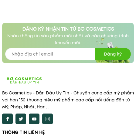
ĐĂNG KÝ NHẬN TIN TỪ BƠ COSMETICS
Nhận thông tin sản phẩm mới nhất và các chương trình
khuyến mãi.
Đăng ký
Bơ Cosmetics - Dẫn Đầu Uy Tín - Chuyên cung cấp mỹ phẩm
với hơn 150 thương hiệu mỹ phẩm cao cấp nổi tiếng đến từ
Mỹ, Pháp, Nhật, Hàn,...
THÔNG TIN LIÊN HỆ