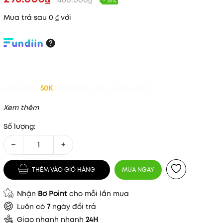
- 39%
Mua trả sau 0 ₫ với
Giảm đến
50K
khi thanh toán qua Fundiin.
Xem thêm
Số lượng:
−
+
THÊM VÀO GIỎ HÀNG
MUA NGAY
Nhận
Bơ Point
cho mỗi lần mua
Luôn có
7
ngày đổi trả
Giao nhanh nhanh
24H