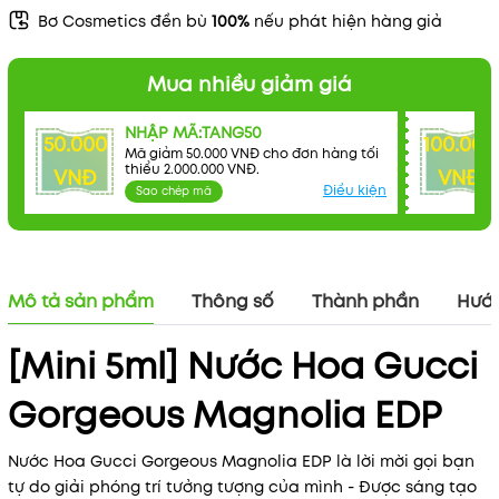
Mã khuyến mãi:
Bơ Cosmetics đền bù
100%
nếu phát hiện hàng giả
Điều kiện:
Mua nhiều giảm giá
NHẬP MÃ:TANG50
50.000
100.000
Mã giảm 50.000 VNĐ cho đơn hàng tối
thiểu 2.000.000 VNĐ.
VNĐ
VNĐ
Điều kiện
Sao chép mã
Mô tả sản phẩm
Thông số
Thành phần
Hướn
[Mini 5ml] Nước Hoa Gucci
Gorgeous Magnolia EDP
Nước Hoa Gucci Gorgeous Magnolia EDP là lời mời gọi bạn
tự do giải phóng trí tưởng tượng của mình - Được sáng tạo