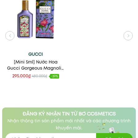
GUCCI
[Mini 5ml] Nước Hoa
Gucci Gorgeous Magnolia
EDP
295.000₫
480.000₫
-39%
ĐĂNG KÝ NHẬN TIN TỪ BƠ COSMETICS
Nhận thông tin sản phẩm mới nhất và các chương trình
khuyến mãi.