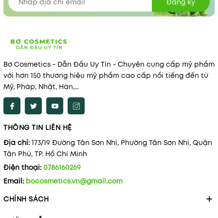
Đăng ký
Bơ Cosmetics - Dẫn Đầu Uy Tín - Chuyên cung cấp mỹ phẩm
với hơn 150 thương hiệu mỹ phẩm cao cấp nổi tiếng đến từ
Mỹ, Pháp, Nhật, Hàn,...
THÔNG TIN LIÊN HỆ
Địa chỉ:
173/19 Đường Tân Sơn Nhì, Phường Tân Sơn Nhì, Quận
Tân Phú, TP. Hồ Chí Minh
Điện thoại:
0786160269
Email:
bocosmetics.vn@gmail.com
CHÍNH SÁCH