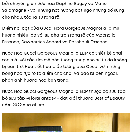
bởi chuyên gia nước hoa Daphné Bugey và Marie
Salamagne - với những nốt hương bất ngờ nhưng bổ sung
cho nhau, tỏa ra sự rạng rỡ.
Điểm nổi bật của Gucci Flora Gorgeous Magnolia là mùi
hương nhiều lớp với sự pha trộn rạng rỡ của Magnolia
Essence, Dewberries Accord và Patchouli Essence.
Nước Hoa Gucci Gorgeous Magnolia EDP có thiết kế chai
sơn mài với sắc tím mê hồn tượng trưng cho sự tự do không
bị cản trở. Họa tiết hoa biểu tượng của Gucci với những
bông hoa rực rỡ tô điểm cho chai và bao bì bên ngoài,
phản ánh hương hoa bên trong.
Nước Hoa Gucci Gorgeous Magnolia EDP thuộc bộ sưu tập
bộ sưu tập #FloraFantasy - đạt giải thưởng Best of Beauty
năm 2022 của allure.