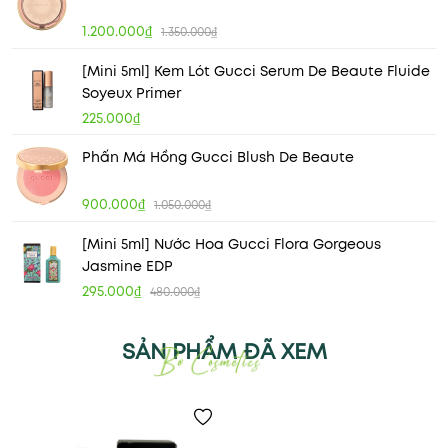
1.200.000₫
1.350.000₫
[Mini 5ml] Kem Lót Gucci Serum De Beaute Fluide
Soyeux Primer
225.000₫
Phấn Má Hồng Gucci Blush De Beaute
900.000₫
1.050.000₫
[Mini 5ml] Nước Hoa Gucci Flora Gorgeous
Jasmine EDP
295.000₫
480.000₫
SẢN PHẨM ĐÃ XEM