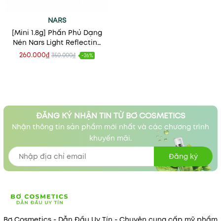
NARS
[Mini 1.8g] Phấn Phủ Dạng
Nén Nars Light Reflecting
Pressed Setting Powder -
260.000₫
350.000₫
-26%
Crystal
ĐĂNG KÝ NHẬN TIN TỪ BƠ COSMETICS
Nhận thông tin sản phẩm mới nhất và các chương trình
khuyến mãi.
Đăng ký
Bơ Cosmetics - Dẫn Đầu Uy Tín - Chuyên cung cấp mỹ phẩm