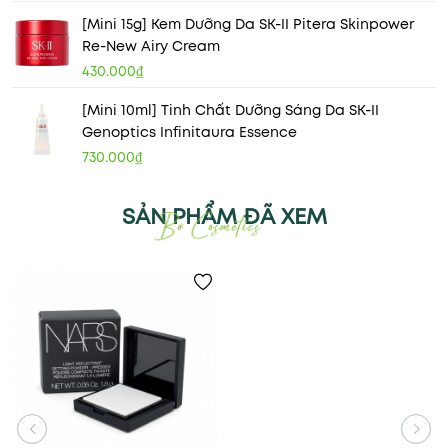
[Mini 15g] Kem Dưỡng Da SK-II Pitera Skinpower
Re-New Airy Cream
430.000₫
[Mini 10ml] Tinh Chất Dưỡng Sáng Da SK-II
Genoptics Infinitaura Essence
730.000₫
SẢN PHẨM ĐÃ XEM