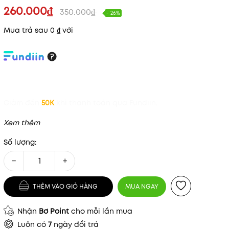
260.000₫
350.000₫
- 26%
Mua trả sau 0 ₫ với
Giảm đến
50K
khi thanh toán qua Fundiin.
Xem thêm
Số lượng:
−
+
THÊM VÀO GIỎ HÀNG
MUA NGAY
Nhận
Bơ Point
cho mỗi lần mua
Luôn có
7
ngày đổi trả