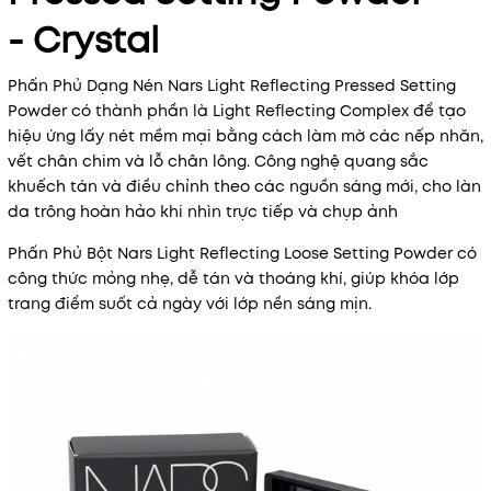
- Crystal
Phấn Phủ Dạng Nén Nars Light Reflecting Pressed Setting
Powder có thành phần là Light Reflecting Complex để tạo
hiệu ứng lấy nét mềm mại bằng cách làm mờ các nếp nhăn,
vết chân chim và lỗ chân lông. Công nghệ quang sắc
khuếch tán và điều chỉnh theo các nguồn sáng mới, cho làn
da trông hoàn hảo khi nhìn trực tiếp và chụp ảnh
Phấn Phủ Bột Nars Light Reflecting Loose Setting Powder có
công thức mỏng nhẹ, dễ tán và thoáng khí, giúp khóa lớp
trang điểm suốt cả ngày với lớp nền sáng mịn.