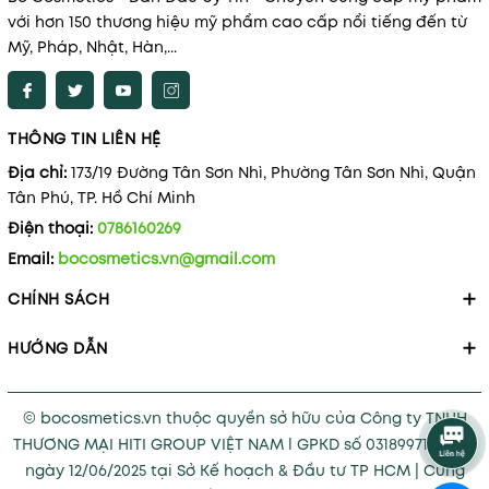
với hơn 150 thương hiệu mỹ phẩm cao cấp nổi tiếng đến từ
Mỹ, Pháp, Nhật, Hàn,...
THÔNG TIN LIÊN HỆ
Địa chỉ:
173/19 Đường Tân Sơn Nhì, Phường Tân Sơn Nhì, Quận
Tân Phú, TP. Hồ Chí Minh
Điện thoại:
0786160269
Email:
bocosmetics.vn@gmail.com
CHÍNH SÁCH
HƯỚNG DẪN
© bocosmetics.vn thuộc quyền sở hữu của Công ty TNHH
THƯƠNG MẠI HITI GROUP VIỆT NAM l GPKD số 0318997121 cấp
ngày 12/06/2025 tại Sở Kế hoạch & Đầu tư TP HCM
|
Cung