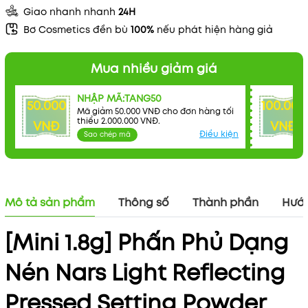
Giao nhanh nhanh
24H
Bơ Cosmetics đền bù
100%
nếu phát hiện hàng giả
Mua nhiều giảm giá
NHẬP MÃ:TANG50
50.000
100.000
Mã giảm 50.000 VNĐ cho đơn hàng tối
thiểu 2.000.000 VNĐ.
VNĐ
VNĐ
Điều kiện
Mã khuyến mãi:
Sao chép mã
Điều kiện:
Mô tả sản phẩm
Thông số
Thành phần
Hướn
[Mini 1.8g] Phấn Phủ Dạng
Nén Nars Light Reflecting
Pressed Setting Powder