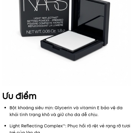
Ưu điểm
Bột khoáng siêu mịn: Glycerin và vitamin E bảo vệ da
khỏi tình trạng khô và giữ cho da dễ chịu.
Light Reflecting Complex™: Phục hồi rõ rệt vẻ rạng rỡ tươi
trẻ của làn da.