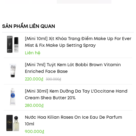
SẢN PHẨM LIÊN QUAN
[Mini 10ml] Xịt Khóa Trang Điểm Make Up For Ever
Mist & Fix Make Up Setting Spray
Liên hệ
[Mini 7ml] Tuýt Kem Lót Bobbi Brown Vitamin
Enriched Face Base
220.000₫
300.000₫
[Mini 30ml] Kem Dưỡng Da Tay L'Occitane Hand
Cream Shea Butter 20%
280.000₫
Nước Hoa Kilian Roses On Ice Eau De Parfum
10ml
900.000₫