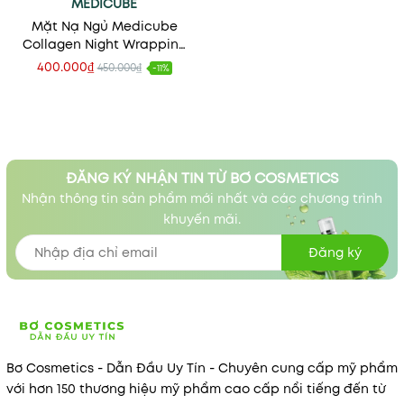
MEDICUBE
Mặt Nạ Ngủ Medicube
Collagen Night Wrapping
Mask
400.000₫
450.000₫
-11%
ĐĂNG KÝ NHẬN TIN TỪ BƠ COSMETICS
Nhận thông tin sản phẩm mới nhất và các chương trình
khuyến mãi.
Đăng ký
Bơ Cosmetics - Dẫn Đầu Uy Tín - Chuyên cung cấp mỹ phẩm
với hơn 150 thương hiệu mỹ phẩm cao cấp nổi tiếng đến từ