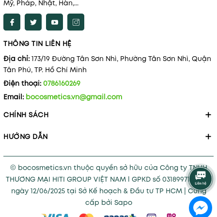
Mỹ, Pháp, Nhật, Hàn,...
THÔNG TIN LIÊN HỆ
Địa chỉ:
173/19 Đường Tân Sơn Nhì, Phường Tân Sơn Nhì, Quận
Tân Phú, TP. Hồ Chí Minh
Điện thoại:
0786160269
Email:
bocosmetics.vn@gmail.com
CHÍNH SÁCH
HƯỚNG DẪN
© bocosmetics.vn thuộc quyền sở hữu của Công ty TNHH
THƯƠNG MẠI HITI GROUP VIỆT NAM l GPKD số 0318997121 cấp
ngày 12/06/2025 tại Sở Kế hoạch & Đầu tư TP HCM
|
Cung
cấp bởi
Sapo