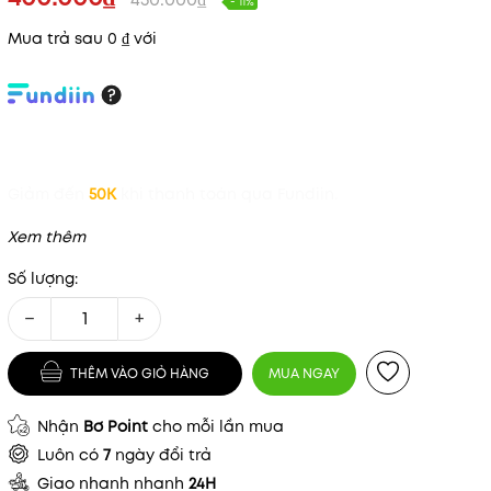
- 11%
Mua trả sau 0 ₫ với
Giảm đến
50K
khi thanh toán qua Fundiin.
Xem thêm
Số lượng:
−
+
THÊM VÀO GIỎ HÀNG
MUA NGAY
Nhận
Bơ Point
cho mỗi lần mua
Mã khuyến mãi:
Luôn có
7
ngày đổi trả
Giao nhanh nhanh
24H