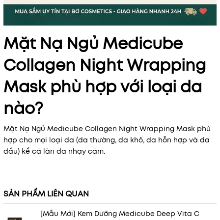
Mặt Nạ Ngủ Medicube
Collagen Night Wrapping
Mask phù hợp với loại da
nào?
Mặt Nạ Ngủ Medicube Collagen Night Wrapping Mask phù
hợp cho mọi loại da (da thường, da khô, da hỗn hợp và da
dầu) kể cả làn da nhạy cảm.
SẢN PHẨM LIÊN QUAN
[Mẫu Mới] Kem Dưỡng Medicube Deep Vita C