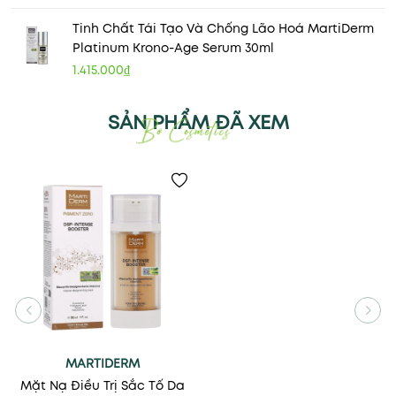
Tinh Chất Tái Tạo Và Chống Lão Hoá MartiDerm
Platinum Krono-Age Serum 30ml
1.415.000₫
SẢN PHẨM ĐÃ XEM
MARTIDERM
Mặt Nạ Điều Trị Sắc Tố Da