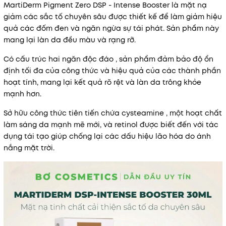
MartiDerm Pigment Zero DSP - Intense Booster là mặt nạ
giảm các sắc tố chuyên sâu được thiết kế để làm giảm hiệu
quả các đốm đen và ngăn ngừa sự tái phát. Sản phẩm này
mang lại làn da đều màu và rạng rỡ.
Có cấu trúc hai ngăn độc đáo , sản phẩm đảm bảo độ ổn
định tối đa của công thức và hiệu quả của các thành phần
hoạt tính, mang lại kết quả rõ rệt và làn da trông khỏe
mạnh hơn.
Sở hữu công thức tiên tiến chứa cysteamine , một hoạt chất
làm sáng da mạnh mẽ mới, và retinol được biết đến với tác
dụng tái tạo giúp chống lại các dấu hiệu lão hóa do ánh
nắng mặt trời.