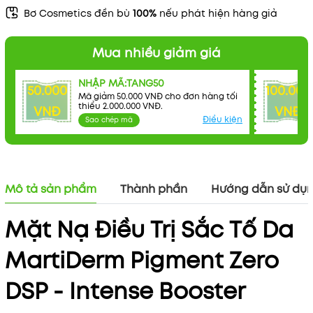
Bơ Cosmetics đền bù
100%
nếu phát hiện hàng giả
Mua nhiều giảm giá
NHẬP MÃ:TANG50
50.000
100.000
Mã giảm 50.000 VNĐ cho đơn hàng tối
thiểu 2.000.000 VNĐ.
VNĐ
VNĐ
Điều kiện
Sao chép mã
Mô tả sản phẩm
Thành phần
Hướng dẫn sử dụ
Mặt Nạ Điều Trị Sắc Tố Da
MartiDerm Pigment Zero
Mã khuyến mãi:
DSP - Intense Booster
Điều kiện: