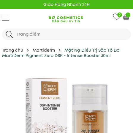
Giao Hàng Nhanh 24H
0
Trang chủ
Martiderm
Mặt Nạ Điều Trị Sắc Tố Da
MartiDerm Pigment Zero DSP - Intense Booster 30ml