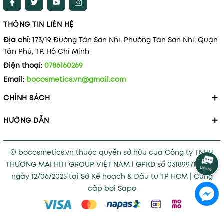
THÔNG TIN LIÊN HỆ
Địa chỉ:
173/19 Đường Tân Sơn Nhì, Phường Tân Sơn Nhì, Quận
Tân Phú, TP. Hồ Chí Minh
Điện thoại:
0786160269
Email:
bocosmetics.vn@gmail.com
CHÍNH SÁCH
HƯỚNG DẪN
© bocosmetics.vn thuộc quyền sở hữu của Công ty TNHH
THƯƠNG MẠI HITI GROUP VIỆT NAM l GPKD số 0318997121 cấp
ngày 12/06/2025 tại Sở Kế hoạch & Đầu tư TP HCM
|
Cung
cấp bởi
Sapo