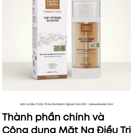
Mặt nạ Điều Trị Sắc Tố Da MartiDerm Pigment Zero DSP - Intense Booster 30ml
Thành phần chính và
Công dụng Mặt Nạ Điều Trị