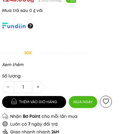
- 41%
Mua trả sau 0 ₫ với
Giảm đến
50K
khi thanh toán qua Fundiin.
Xem thêm
Số lượng:
−
+
THÊM VÀO GIỎ HÀNG
MUA NGAY
Nhận
Bơ Point
cho mỗi lần mua
Luôn có
7
ngày đổi trả
Giao nhanh nhanh
24H