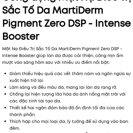
Sắc Tố Da MartiDerm
Pigment Zero DSP - Intense
Booster
Mặt Nạ Điều Trị Sắc Tố Da MartiDerm Pigment Zero DSP -
Intense Booster giúp làn da được cải thiện, căng mịn ẩm
mượt vào sáng hôm sau với nhiều ưu điểm nổi bật:
Giảm thiểu hiệu quả các vết thâm nám và ngăn ngừa sự
xuất hiện trở lại.
Làm sáng và đều màu da, mang lại làn da rạng rỡ.
Chống lại hiện tượng lão hóa do ánh nắng mặt trời với
các đặc tính tái tạo da.
Thiết kế hai ngăn đảm bảo độ ổn định tối đa của các
thành phần.
Thích hợp cho mọi loại da, lý tưởng để sử dụng vào ban
đêm.