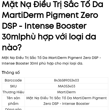
Mặt Nạ Điều Trị Sắc Tố Da
MartiDerm Pigment Zero
DSP - Intense Booster
30mlphù hợp với loại da
nào?
Mặt Nạ Điều Trị Sắc Tố Da MartiDerm Pigment Zero DSP -
Intense Booster 30ml phù hợp cho mọi loại da.
T
hông số
Barccode
8436589053403
SKU
MA053403
Thương Hiệu
MartiDerm
Tên sản
Mặt Nạ Điều Trị Sắc Tố Da MartiDerm Pigment
phẩm
Zero DSP - Intense Booster
Dòng sản