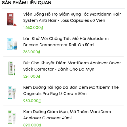
SẢN PHẨM LIÊN QUAN
Viên Uống Hỗ Trợ Giảm Rụng Tóc Martiderm Hair
System Anti Hair - Loss Capsules 60 Viên
1.650.000₫
Lăn Khử Mùi Chống Tiết Mồ Hôi Martiderm
Driosec Dermoprotect Roll-On 50ml
365.000₫
Bút Che Khuyết Điểm MartiDerm Acniover Cover
Stick Corrector - Dành Cho Da Mụn
524.000₫
Kem Dưỡng Tái Tạo Da Ban Đêm MartiDerm The
Originals Pro Reg 15 Cream 50ml
950.000₫
Kem Dưỡng Giảm Mụn, Mờ Thâm MartiDerm
Acniover Cicavent 40ml
890.000₫