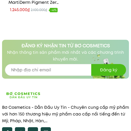
MartiDerm Pigment Zero
DSP - Intense Booster
1.245.000₫
2.100.000₫
-41%
30ml
ĐĂNG KÝ NHẬN TIN TỪ BƠ COSMETICS
Nhận thông tin sản phẩm mới nhất và các chương trình
khuyến mãi.
Đăng ký
Bơ Cosmetics - Dẫn Đầu Uy Tín - Chuyên cung cấp mỹ phẩm
với hơn 150 thương hiệu mỹ phẩm cao cấp nổi tiếng đến từ
Mỹ, Pháp, Nhật, Hàn,...