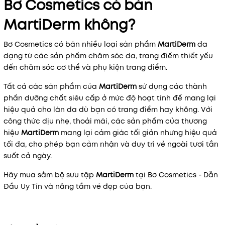
Bơ Cosmetics có bán
MartiDerm không?
Bơ Cosmetics có bán nhiều loại sản phẩm
MartiDerm
đa
dạng từ các sản phẩm chăm sóc da, trang điểm thiết yếu
đến chăm sóc cơ thể và phụ kiện trang điểm.
Tất cả các sản phẩm của
MartiDerm
sử dụng các thành
phần dưỡng chất siêu cấp ở mức độ hoạt tính để mang lại
hiệu quả cho làn da dù bạn có trang điểm hay không. Với
công thức dịu nhẹ, thoải mái, các sản phẩm của thương
hiệu
MartiDerm
mang lại cảm giác tối giản nhưng hiệu quả
tối đa, cho phép bạn cảm nhận và duy trì vẻ ngoài tươi tắn
suốt cả ngày.
Hãy mua sắm bộ sưu tập
MartiDerm
tại Bơ Cosmetics - Dẫn
Đầu Uy Tín và nâng tầm vẻ đẹp của bạn.