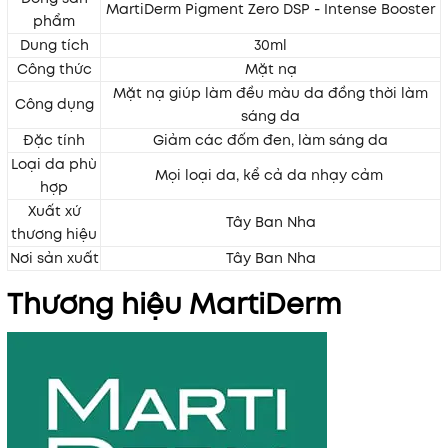
MartiDerm Pigment Zero DSP - Intense Booster
phẩm
Dung tích
30ml
Công thức
Mặt nạ
Mặt nạ giúp làm đều màu da đồng thời làm
Công dụng
sáng da
Đặc tính
Giảm các đốm đen, làm sáng da
Loại da phù
Mọi loại da, kể cả da nhạy cảm
hợp
Xuất xứ
Tây Ban Nha
thương hiệu
Nơi sản xuất
Tây Ban Nha
Thương hiệu MartiDerm