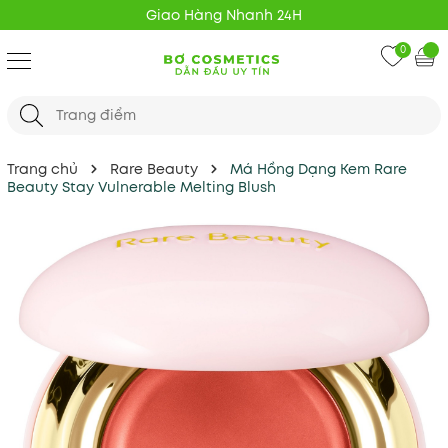
Freeship 20K mọi đơn hàng
0
Trang chủ
Rare Beauty
Má Hồng Dạng Kem Rare
Beauty Stay Vulnerable Melting Blush