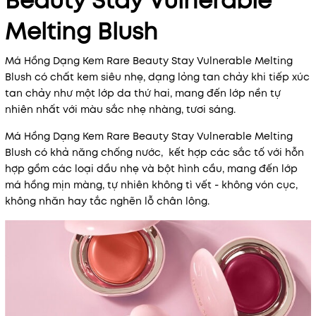
Beauty Stay Vulnerable
Melting Blush
Má Hồng Dạng Kem Rare Beauty Stay Vulnerable Melting
Blush có chất kem siêu nhẹ, dạng lỏng tan chảy khi tiếp xúc
tan chảy như một lớp da thứ hai, mang đến lớp nền tự
nhiên nhất với màu sắc nhẹ nhàng, tươi sáng.
Má Hồng Dạng Kem Rare Beauty Stay Vulnerable Melting
Blush có khả năng chống nước, kết hợp các sắc tố với hỗn
hợp gồm các loại dầu nhẹ và bột hình cầu, mang đến lớp
má hồng mịn màng, tự nhiên không tì vết - không vón cục,
không nhăn hay tắc nghẽn lỗ chân lông.
Mã khuyến mãi:
Điều kiện: