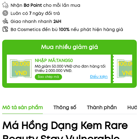
Nhận
Bơ Point
cho mỗi lần mua
Luôn có
7
ngày đổi trả
Giao nhanh nhanh
24H
Bơ Cosmetics đền bù
100%
nếu phát hiện hàng giả
Mua nhiều giảm giá
NHẬP MÃ:TANG50
50.000
100.000
Mã giảm 50.000 VNĐ cho đơn hàng tối
thiểu 2.000.000 VNĐ.
VNĐ
VNĐ
Điều kiện
Sao chép mã
Mô tả sản phẩm
Thông số
Thành phần
Hướn
Má Hồng Dạng Kem Rare