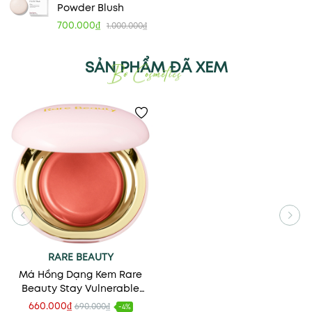
Powder Blush
700.000₫
1.000.000₫
SẢN PHẨM ĐÃ XEM
RARE BEAUTY
Má Hồng Dạng Kem Rare
Beauty Stay Vulnerable
Melting Blush
660.000₫
690.000₫
-4%