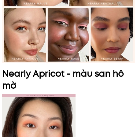
Nearly Apricot - màu san hô
mờ