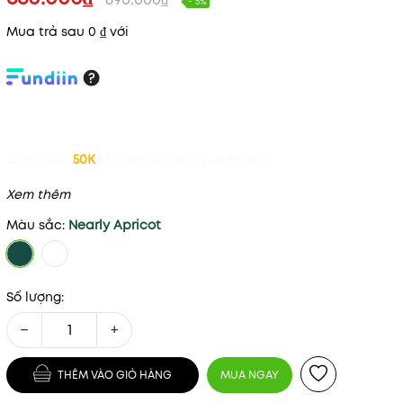
- 5%
Mua trả sau 0 ₫ với
Giảm đến
50K
khi thanh toán qua Fundiin.
Xem thêm
Màu sắc:
Nearly Apricot
Số lượng:
−
+
THÊM VÀO GIỎ HÀNG
MUA NGAY