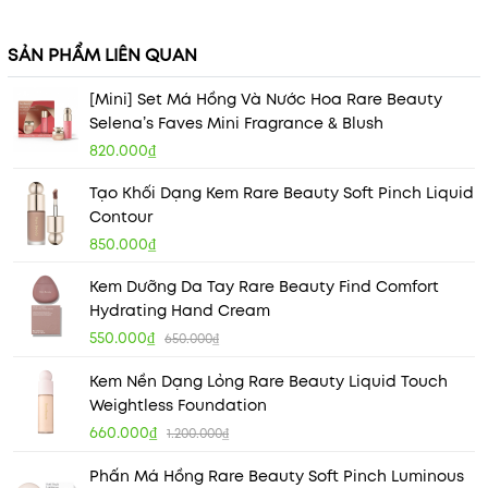
SẢN PHẨM LIÊN QUAN
[Mini] Set Má Hồng Và Nước Hoa Rare Beauty
Selena’s Faves Mini Fragrance & Blush
820.000₫
Tạo Khối Dạng Kem Rare Beauty Soft Pinch Liquid
Contour
850.000₫
Kem Dưỡng Da Tay Rare Beauty Find Comfort
Hydrating Hand Cream
550.000₫
650.000₫
Kem Nền Dạng Lỏng Rare Beauty Liquid Touch
Weightless Foundation
660.000₫
1.200.000₫
Phấn Má Hồng Rare Beauty Soft Pinch Luminous