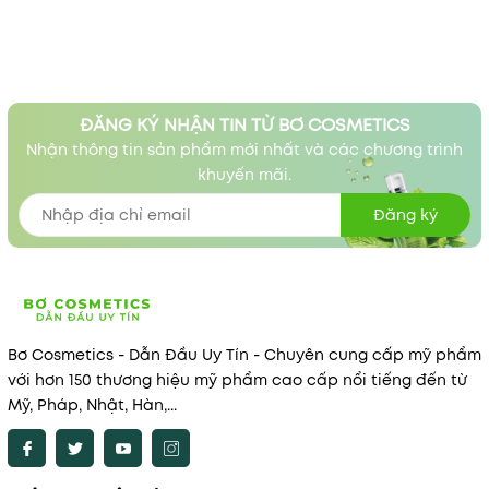
ĐĂNG KÝ NHẬN TIN TỪ BƠ COSMETICS
Nhận thông tin sản phẩm mới nhất và các chương trình
khuyến mãi.
Đăng ký
Bơ Cosmetics - Dẫn Đầu Uy Tín - Chuyên cung cấp mỹ phẩm
với hơn 150 thương hiệu mỹ phẩm cao cấp nổi tiếng đến từ
Mỹ, Pháp, Nhật, Hàn,...