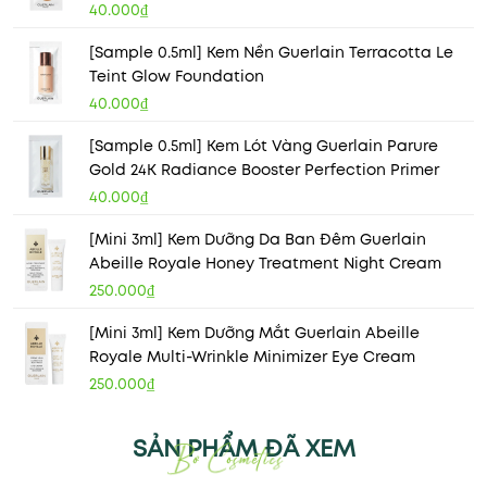
40.000₫
[Sample 0.5ml] Kem Nền Guerlain Terracotta Le
Teint Glow Foundation
40.000₫
[Sample 0.5ml] Kem Lót Vàng Guerlain Parure
Gold 24K Radiance Booster Perfection Primer
40.000₫
[Mini 3ml] Kem Dưỡng Da Ban Đêm Guerlain
Abeille Royale Honey Treatment Night Cream
250.000₫
[Mini 3ml] Kem Dưỡng Mắt Guerlain Abeille
Royale Multi-Wrinkle Minimizer Eye Cream
250.000₫
SẢN PHẨM ĐÃ XEM