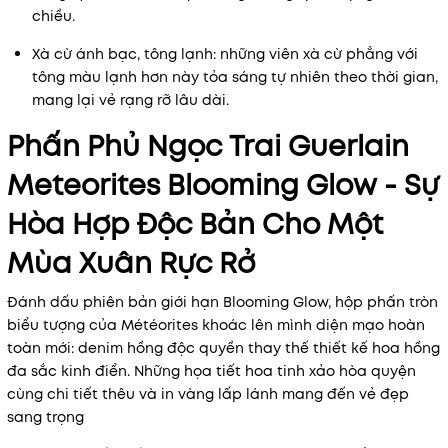
chiều.
Xà cừ ánh bạc, tông lạnh: những viên xà cừ phẳng với
tông màu lạnh hơn này tỏa sáng tự nhiên theo thời gian,
mang lại vẻ rạng rỡ lâu dài.
Phấn Phủ Ngọc Trai Guerlain
Meteorites Blooming Glow - Sự
Hòa Hợp Độc Bản Cho Một
Mùa Xuân Rực Rở
Đánh dấu phiên bản giới hạn Blooming Glow, hộp phấn tròn
biểu tượng của Météorites khoác lên mình diện mạo hoàn
toàn mới: denim hồng độc quyền thay thế thiết kế hoa hồng
đa sắc kinh điển. Những họa tiết hoa tinh xảo hòa quyện
cùng chi tiết thêu và in vàng lấp lánh mang đến vẻ đẹp
sang trọng