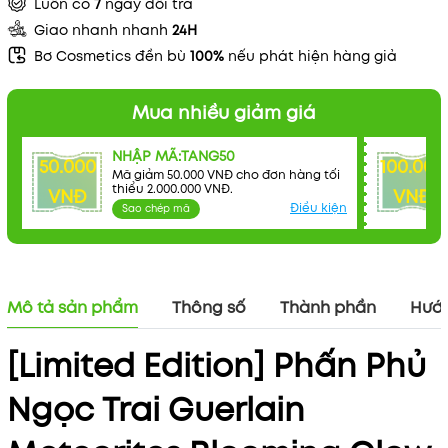
Luôn có
7
ngày đổi trả
Giao nhanh nhanh
24H
Bơ Cosmetics đền bù
100%
nếu phát hiện hàng giả
Mua nhiều giảm giá
NHẬP MÃ:TANG50
50.000
100.000
Mã giảm 50.000 VNĐ cho đơn hàng tối
thiểu 2.000.000 VNĐ.
VNĐ
VNĐ
Điều kiện
Sao chép mã
Mô tả sản phẩm
Thông số
Thành phần
Hướn
[Limited Edition] Phấn Phủ
Ngọc Trai Guerlain