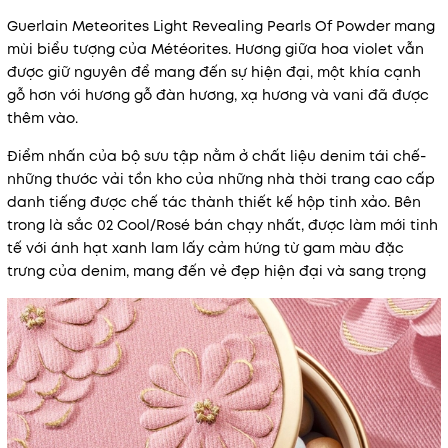
Guerlain Meteorites Light Revealing Pearls Of Powder mang
mùi biểu tượng của Météorites. Hương giữa hoa violet vẫn
được giữ nguyên để mang đến sự hiện đại, một khía cạnh
gỗ hơn với hương gỗ đàn hương, xạ hương và vani đã được
thêm vào.
Điểm nhấn của bộ sưu tập nằm ở chất liệu denim tái chế-
những thước vải tồn kho của những nhà thời trang cao cấp
danh tiếng được chế tác thành thiết kế hộp tinh xảo. Bên
trong là sắc 02 Cool/Rosé bán chạy nhất, được làm mới tinh
tế với ánh hạt xanh lam lấy cảm hứng từ gam màu đặc
trưng của denim, mang đến vẻ đẹp hiện đại và sang trọng