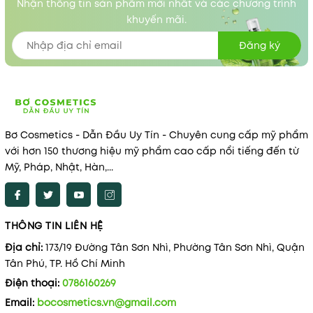
Nhận thông tin sản phẩm mới nhất và các chương trình
khuyến mãi.
Đăng ký
Bơ Cosmetics - Dẫn Đầu Uy Tín - Chuyên cung cấp mỹ phẩm
với hơn 150 thương hiệu mỹ phẩm cao cấp nổi tiếng đến từ
Mỹ, Pháp, Nhật, Hàn,...
THÔNG TIN LIÊN HỆ
Địa chỉ:
173/19 Đường Tân Sơn Nhì, Phường Tân Sơn Nhì, Quận
Tân Phú, TP. Hồ Chí Minh
Điện thoại:
0786160269
Email:
bocosmetics.vn@gmail.com