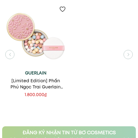
GUERLAIN
[Limited Edition] Phấn
Phủ Ngọc Trai Guerlain
Meteorites Blooming Glow
1.800.000₫
Light Revealing Pearls Of
Powder
ĐĂNG KÝ NHẬN TIN TỪ BƠ COSMETICS