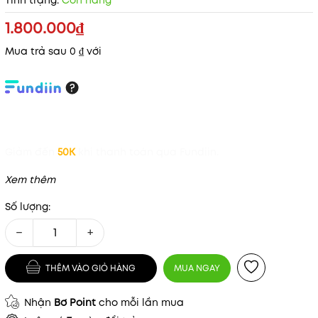
Tình trạng:
Còn hàng
1.800.000₫
Mua trả sau 0 ₫ với
Giảm đến
50K
khi thanh toán qua Fundiin.
Xem thêm
Số lượng:
−
+
THÊM VÀO GIỎ HÀNG
MUA NGAY
Nhận
Bơ Point
cho mỗi lần mua