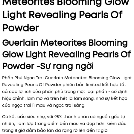
Meteorites Blooming Glow
Light Revealing Pearls Of
Powder
Guerlain Meteorites Blooming
Glow Light Revealing Pearls Of
Powder -Sự rạng ngời
Mã khuyến mãi:
Phấn Phủ Ngọc Trai Guerlain Meteorites Blooming Glow Light
Revealing Pearls Of Powder phiên bản limited kết hợp tất
Điều kiện:
cả các lợi ích của phấn phủ trong một loại phấn - cố định,
hiệu chỉnh, làm mờ và trên hết là làm sáng, nhờ sự kết hợp
của ngọc trai lì màu và ngọc trai sáng.
Có kết cấu siêu nhẹ, với 95% thành phần có nguồn gốc tự
nhiên, làm lớp trang điểm bền màu và đẹp hơn, kiềm dầu
trong 8 giờ đảm bảo làn da rạng rỡ lên đến 12 giờ.