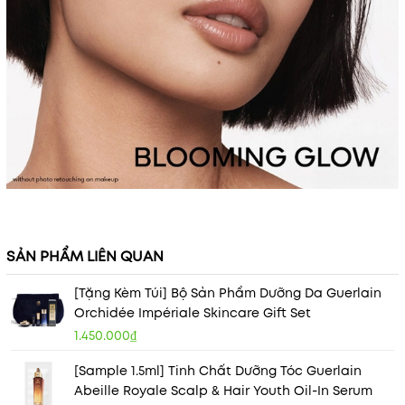
SẢN PHẨM LIÊN QUAN
[Tặng Kèm Túi] Bộ Sản Phẩm Dưỡng Da Guerlain
Orchidée Impériale Skincare Gift Set
1.450.000₫
[Sample 1.5ml] Tinh Chất Dưỡng Tóc Guerlain
Abeille Royale Scalp & Hair Youth Oil-In Serum