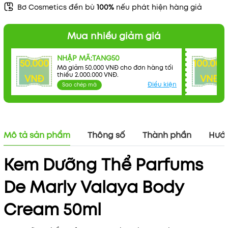
Bơ Cosmetics đền bù
100%
nếu phát hiện hàng giả
Mua nhiều giảm giá
NHẬP MÃ:TANG50
50.000
100.000
Mã giảm 50.000 VNĐ cho đơn hàng tối
thiểu 2.000.000 VNĐ.
VNĐ
VNĐ
Điều kiện
Sao chép mã
Mô tả sản phẩm
Thông số
Thành phần
Hướn
Kem Dưỡng Thể Parfums
De Marly Valaya Body
Cream 50ml