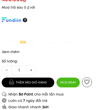
Mua trả sau 0 ₫ với
Giảm đến
50K
khi thanh toán qua Fundiin.
Xem thêm
Số lượng:
−
+
THÊM VÀO GIỎ HÀNG
MUA NGAY
Nhận
Bơ Point
cho mỗi lần mua
Mã khuyến mãi:
Luôn có
7
ngày đổi trả
Điều kiện:
Giao nhanh nhanh
24H