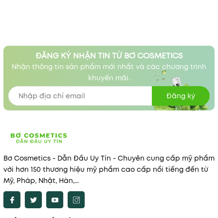
ĐĂNG KÝ NHẬN TIN TỪ BƠ COSMETICS
Nhận thông tin sản phẩm mới nhất và các chương trình
khuyến mãi.
Đăng ký
Bơ Cosmetics - Dẫn Đầu Uy Tín - Chuyên cung cấp mỹ phẩm
với hơn 150 thương hiệu mỹ phẩm cao cấp nổi tiếng đến từ
Mỹ, Pháp, Nhật, Hàn,...