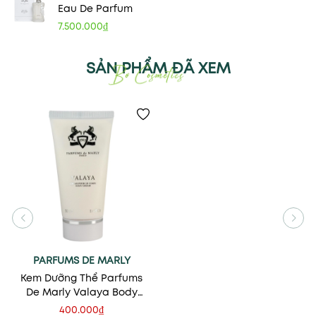
Eau De Parfum
7.500.000₫
SẢN PHẨM ĐÃ XEM
PARFUMS DE MARLY
Kem Dưỡng Thể Parfums
De Marly Valaya Body
Cream 50ml
400.000₫