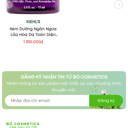
KIEHL'S
Kem Dưỡng Ngăn Ngừa
Lão Hóa Da Toàn Diện
Kiehl's Super Multi-
1.350.000₫
Corrective Cream
ĐĂNG KÝ NHẬN TIN TỪ BƠ COSMETICS
Nhận thông tin sản phẩm mới nhất và các chương trình
khuyến mãi.
Đăng ký