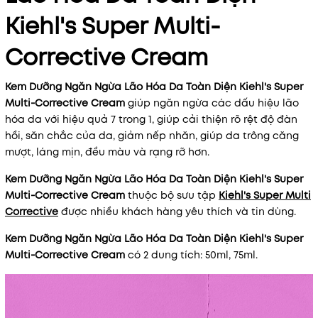
Kiehl's Super Multi-
Điều kiện:
Corrective Cream
Kem Dưỡng Ngăn Ngừa Lão Hóa Da Toàn Diện Kiehl's Super
Multi-Corrective Cream
giúp ngăn ngừa các dấu hiệu lão
hóa da với hiệu quả 7 trong 1, giúp cải thiện rõ rệt độ đàn
hồi, săn chắc của da, giảm nếp nhăn, giúp da trông căng
mượt, láng mịn, đều màu và rạng rỡ hơn.
Kem Dưỡng Ngăn Ngừa Lão Hóa Da Toàn Diện Kiehl's Super
Multi-Corrective Cream
thuộc bộ sưu tập
Kiehl's Super Multi
Corrective
được nhiều khách hàng yêu thích và tin dùng.
Kem Dưỡng Ngăn Ngừa Lão Hóa Da Toàn Diện Kiehl's Super
Multi-Corrective Cream
có 2 dung tích: 50ml, 75ml.