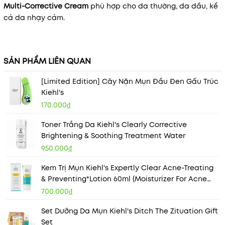
Multi-Corrective Cream
phù hợp cho da thường, da dầu, kể
cả da nhạy cảm.
SẢN PHẨM LIÊN QUAN
[Limited Edition] Cây Nặn Mụn Đầu Đen Gấu Trúc
Kiehl's
170.000₫
Toner Trắng Da Kiehl's Clearly Corrective
Brightening & Soothing Treatment Water
950.000₫
Kem Trị Mụn Kiehl's Expertly Clear Acne-Treating
& Preventing*Lotion 60ml (Moisturizer For Acne
Prone Skin)
700.000₫
Set Dưỡng Da Mụn Kiehl's Ditch The Zituation Gift
Set