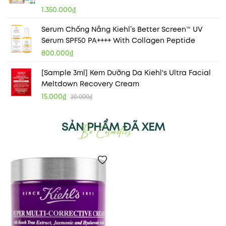
1.350.000₫
Serum Chống Nắng Kiehl’s Better Screen™ UV
Serum SPF50 PA++++ With Collagen Peptide
800.000₫
[Sample 3ml] Kem Dưỡng Da Kiehl's Ultra Facial
Meltdown Recovery Cream
15.000₫
20.000₫
SẢN PHẨM ĐÃ XEM