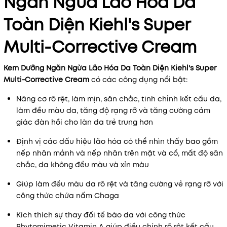
Ngăn Ngừa Lão Hóa Da
Toàn Diện Kiehl's Super
Multi-Corrective Cream
Kem Dưỡng Ngăn Ngừa Lão Hóa Da Toàn Diện Kiehl's Super
Multi-Corrective Cream
có các công dụng nổi bật:
Nâng cơ rõ rệt, làm mịn, săn chắc, tinh chỉnh kết cấu da,
làm đều màu da, tăng độ rạng rỡ và tăng cường cảm
giác đàn hồi cho làn da trẻ trung hơn
Định vị các dấu hiệu lão hóa có thể nhìn thấy bao gồm
nếp nhăn mảnh và nếp nhăn trên mặt và cổ, mất độ săn
chắc, da không đều màu và xỉn màu
Giúp làm đều màu da rõ rệt và tăng cường vẻ rạng rỡ với
công thức chứa nấm Chaga
Kích thích sự thay đổi tế bào da với công thức
Phytomimetic Vitamin A giúp điều chỉnh rõ rệt kết cấu