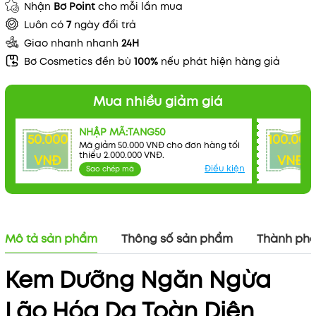
Nhận
Bơ Point
cho mỗi lần mua
Luôn có
7
ngày đổi trả
Giao nhanh nhanh
24H
Bơ Cosmetics đền bù
100%
nếu phát hiện hàng giả
Mua nhiều giảm giá
NHẬP MÃ:TANG50
50.000
100.000
Mã giảm 50.000 VNĐ cho đơn hàng tối
thiểu 2.000.000 VNĐ.
VNĐ
VNĐ
Điều kiện
Sao chép mã
Mô tả sản phẩm
Thông số sản phẩm
Thành ph
Kem Dưỡng Ngăn Ngừa
Lão Hóa Da Toàn Diện
Mã khuyến mãi: