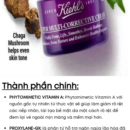
Thành phần chính:
PHYTOMIMETIC VITAMIN A
:
Phytomimetic Vitamin A với
nguồn gốc tự nhiên từ thực vật sẽ giúp làm giảm rõ rệt
các nếp nhăn, tái tạo bề mặt da một cách rõ rệt để
đem lại vẻ ngoài mịn màng và mềm mại hơn.
PROXYLANE-GX:
là phân tử hỗ trợ ngăn ngừa lão hóa đã