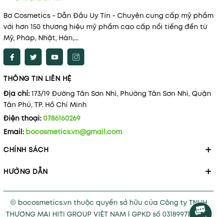
Bơ Cosmetics - Dẫn Đầu Uy Tín - Chuyên cung cấp mỹ phẩm
với hơn 150 thương hiệu mỹ phẩm cao cấp nổi tiếng đến từ
Mỹ, Pháp, Nhật, Hàn,...
THÔNG TIN LIÊN HỆ
Địa chỉ:
173/19 Đường Tân Sơn Nhì, Phường Tân Sơn Nhì, Quận
Tân Phú, TP. Hồ Chí Minh
Điện thoại:
0786160269
Email:
bocosmetics.vn@gmail.com
CHÍNH SÁCH
HƯỚNG DẪN
© bocosmetics.vn thuộc quyền sở hữu của Công ty TNHH
THƯƠNG MẠI HITI GROUP VIỆT NAM l GPKD số 0318997121 cấp