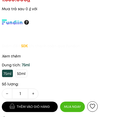
Mua trả sau 0 ₫ với
Giảm đến
50K
khi thanh toán qua Fundiin.
Xem thêm
Dung tích:
75ml
75ml
50ml
Số lượng:
−
+
THÊM VÀO GIỎ HÀNG
MUA NGAY