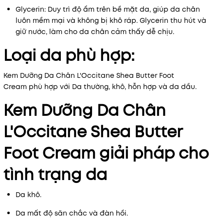
Glycerin: Duy trì độ ẩm trên bề mặt da, giúp da chân
luôn mềm mại và không bị khô ráp. Glycerin thu hút và
giữ nước, làm cho da chân cảm thấy dễ chịu.
Loại da phù hợp:
Kem Dưỡng Da Chân L'Occitane Shea Butter Foot
Cream phù hợp với Da thường, khô, hỗn hợp và da dầu.
Kem Dưỡng Da Chân
L'Occitane Shea Butter
Foot Cream giải pháp cho
tình trạng da
Da khô.
Da mất độ săn chắc và đàn hồi.