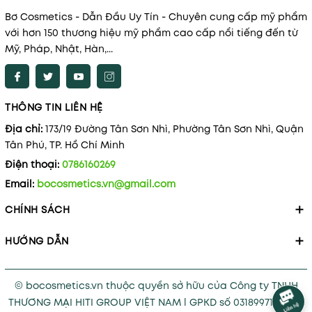
Bơ Cosmetics - Dẫn Đầu Uy Tín - Chuyên cung cấp mỹ phẩm
với hơn 150 thương hiệu mỹ phẩm cao cấp nổi tiếng đến từ
Mỹ, Pháp, Nhật, Hàn,...
THÔNG TIN LIÊN HỆ
Địa chỉ:
173/19 Đường Tân Sơn Nhì, Phường Tân Sơn Nhì, Quận
Tân Phú, TP. Hồ Chí Minh
Điện thoại:
0786160269
Email:
bocosmetics.vn@gmail.com
CHÍNH SÁCH
HƯỚNG DẪN
© bocosmetics.vn thuộc quyền sở hữu của Công ty TNHH
THƯƠNG MẠI HITI GROUP VIỆT NAM l GPKD số 0318997121 cấp