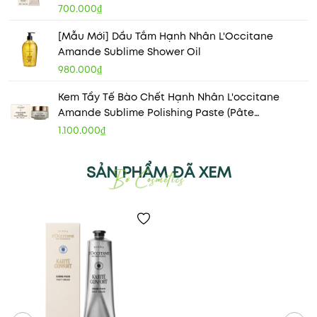
700.000₫
[Mẫu Mới] Dầu Tắm Hạnh Nhân L'Occitane
Amande Sublime Shower Oil
980.000₫
Kem Tẩy Tế Bào Chết Hạnh Nhân L'occitane
Amande Sublime Polishing Paste (Pâte
Gommante) 200ml
1.100.000₫
SẢN PHẨM ĐÃ XEM