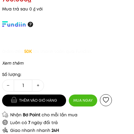
Mua trả sau 0 ₫ với
Giảm đến
50K
khi thanh toán qua Fundiin.
Xem thêm
Số lượng:
−
+
THÊM VÀO GIỎ HÀNG
MUA NGAY
Nhận
Bơ Point
cho mỗi lần mua
Luôn có
7
ngày đổi trả
Giao nhanh nhanh
24H