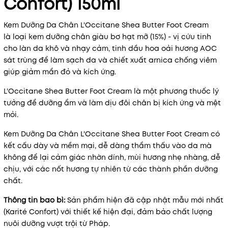
Confort) 150ml
Kem Dưỡng Da Chân L'Occitane Shea Butter Foot Cream
là loại kem dưỡng chân giàu bơ hạt mỡ (15%) - vị cứu tinh
cho làn da khô và nhạy cảm, tinh dầu hoa oải hương AOC
sát trùng để làm sạch da và chiết xuất arnica chống viêm
giúp giảm mẩn đỏ và kích ứng.
L'Occitane Shea Butter Foot Cream là một phương thuốc lý
tưởng để dưỡng ẩm và làm dịu đôi chân bị kích ứng và mệt
mỏi.
Kem Dưỡng Da Chân L'Occitane Shea Butter Foot Cream có
kết cấu dày và mềm mại, dễ dàng thẩm thấu vào da mà
không để lại cảm giác nhờn dính, mùi hương nhẹ nhàng, dễ
chịu, với các nốt hương tự nhiên từ các thành phần dưỡng
chất.
Thông tin bao bì:
Sản phẩm hiện đã cập nhật mẫu mới nhất
(Karité Confort) với thiết kế hiện đại, đảm bảo chất lượng
nuôi dưỡng vượt trội từ Pháp.