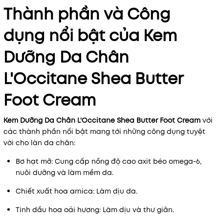
Thành phần và Công
dụng nổi bật của Kem
Dưỡng Da Chân
L'Occitane Shea Butter
Foot Cream
Kem Dưỡng Da Chân L'Occitane Shea Butter Foot Cream
với
các thành phần nổi bật mang tới những công dụng tuyệt
vời cho làn da chân:
Bơ hạt mỡ: Cung cấp nồng độ cao axit béo omega-6,
nuôi dưỡng và làm mềm da.
Chiết xuất hoa arnica: Làm dịu da.
Tinh dầu hoa oải hương: Làm dịu và thư giãn.