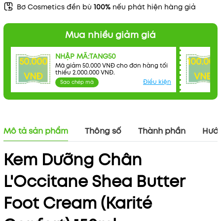
Bơ Cosmetics đền bù
100%
nếu phát hiện hàng giả
Mua nhiều giảm giá
NHẬP MÃ:TANG50
50.000
100.000
Mã giảm 50.000 VNĐ cho đơn hàng tối
thiểu 2.000.000 VNĐ.
VNĐ
VNĐ
Điều kiện
Sao chép mã
Mã khuyến mãi:
Điều kiện:
Mô tả sản phẩm
Thông số
Thành phần
Hướn
Kem Dưỡng Chân
L'Occitane Shea Butter
Foot Cream (Karité