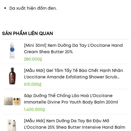
Da xuất hiện đốm đen.
SẢN PHẨM LIÊN QUAN
[Mini 30ml] Kem Dưỡng Da Tay L'Occitane Hand
Cream Shea Butter 20%
280.000₫
[Mẫu Mới] Gel Tắm Tẩy Tế Bào Chết Hạnh Nhân
L'occitane Amande Exfoliating Shower Scrub
250ml
610.000₫
Sáp Dưỡng Thể Chống Lão Hoá L'Occitane
Immortelle Divine Pro Youth Body Balm 200ml
1.400.000₫
[Mẫu Mới] Kem Dưỡng Da Tay Bơ Đậu Mỡ
L'Occitane 25% Shea Butter Intensive Hand Balm