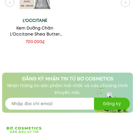
L'OCCITANE
Kem Dưỡng Chân
L'Occitane Shea Butter
Foot Cream Karité Confort
700.000₫
150ml
ĐĂNG KÝ NHẬN TIN TỪ BƠ COSMETICS
Nhận thông tin sản phẩm mới nhất và các chương trình
khuyến mãi.
Đăng ký