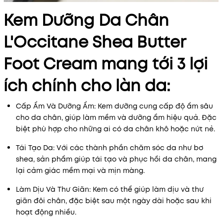
Kem Dưỡng Da Chân
L'Occitane Shea Butter
Foot Cream mang tới 3 lợi
ích chính cho làn da:
Cấp Ẩm Và Dưỡng Ẩm: Kem dưỡng cung cấp độ ẩm sâu
cho da chân, giúp làm mềm và dưỡng ẩm hiệu quả. Đặc
biệt phù hợp cho những ai có da chân khô hoặc nứt nẻ.
Tái Tạo Da: Với các thành phần chăm sóc da như bơ
shea, sản phẩm giúp tái tạo và phục hồi da chân, mang
lại cảm giác mềm mại và mịn màng.
Làm Dịu Và Thư Giãn: Kem có thể giúp làm dịu và thư
giãn đôi chân, đặc biệt sau một ngày dài hoặc sau khi
hoạt động nhiều.