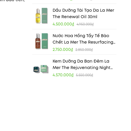
Dầu Dưỡng Tái Tạo Da La Mer
The Renewal Oil 30ml
4.500.000₫
4.950.000₫
Nước Hoa Hồng Tẩy Tế Bào
Chết La Mer The Resurfacing
Treatment 100ml
2.750.000₫
2.850.000₫
Kem Dưỡng Da Ban Đêm La
Mer The Rejuvenating Night
Cream
4.570.000₫
5.550.000₫