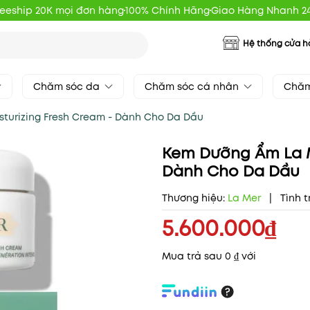
reeship 20K mọi đơn hàng
100% Chính Hãng
Giao Hàng Nhanh 2
Hệ thống cửa 
Chăm sóc da
Chăm sóc cá nhân
Chăm
turizing Fresh Cream - Dành Cho Da Dầu
Kem Dưỡng Ẩm La M
Dành Cho Da Dầu
Thương hiệu:
La Mer
|
Tình t
5.600.000₫
Mua trả sau 0 ₫ với