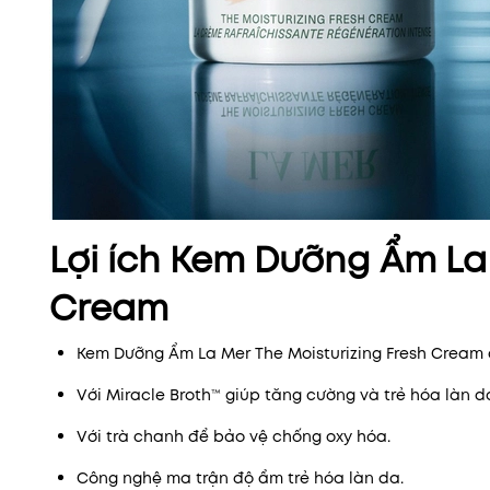
Lợi ích Kem Dưỡng Ẩm La 
Cream
Kem Dưỡng Ẩm La Mer The Moisturizing Fresh Cream
Với Miracle Broth™ giúp tăng cường và trẻ hóa làn d
Với trà chanh để bảo vệ chống oxy hóa.
Công nghệ ma trận độ ẩm trẻ hóa làn da.