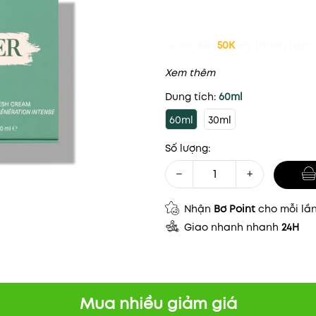
Giảm đến
50K
khi thanh toán 
Xem thêm
Dung tích:
60ml
60ml
30ml
Số lượng:
−
+
Nhận
Bơ Point
cho mỗi lầ
Giao nhanh nhanh
24H
Mua nhiều giảm giá