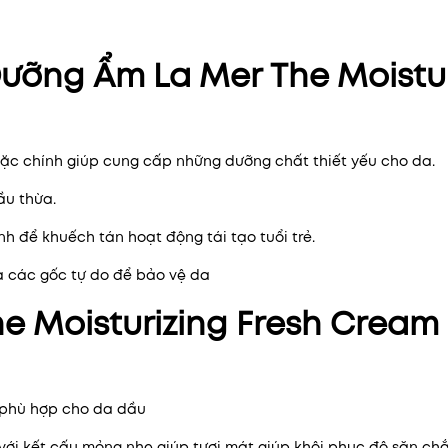
ưỡng Ẩm La Mer The Moistur
ặc chính giúp cung cấp những dưỡng chất thiết yếu cho da.
ầu thừa.
h để khuếch tán hoạt động tái tạo tuổi trẻ.
a các gốc tự do để bảo vệ da
e Moisturizing Fresh Cream
 phù hợp cho da dầu
với kết cấu mỏng nhẹ giúp tươi mát giúp khôi phục độ săn ch