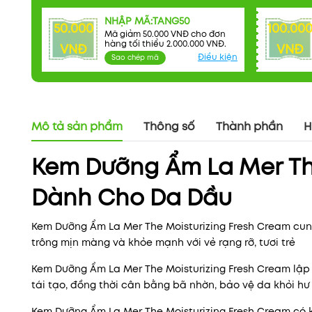
NHẬP MÃ:TANG50
50.000
100.00
Mã giảm 50.000 VNĐ cho đơn
hàng tối thiểu 2.000.000 VNĐ.
VNĐ
VNĐ
Điều kiện
Sao chép mã
Mô tả sản phẩm
Thông số
Thành phần
H
Kem Dưỡng Ẩm La Mer The
Dành Cho Da Dầu
Kem Dưỡng Ẩm La Mer The Moisturizing Fresh Cream cung 
trông mịn màng và khỏe mạnh với vẻ rạng rỡ, tươi trẻ
Kem Dưỡng Ẩm La Mer The Moisturizing Fresh Cream lập t
tái tạo, đồng thời cân bằng bã nhờn, bảo vệ da khỏi hư
Kem Dưỡng Ẩm La Mer The Moisturizing Fresh Cream có k