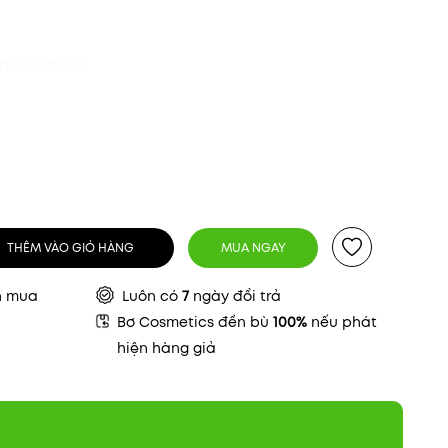
qua Fundiin.
THÊM VÀO GIỎ HÀNG
MUA NGAY
n mua
Luôn có
7
ngày đổi trả
Bơ Cosmetics đền bù
100%
nếu phát
hiện hàng giả