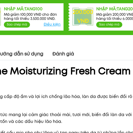
NHẬP MÃ:TANG100
NHẬP MÃ:TANG20
0
200.000
Mã giảm 100.000 VNĐ cho đơn
Mã giảm 200.000 VN
hàng tối thiểu 3.500.000 VNĐ.
hàng tối thiểu 6.000
VNĐ
Điều kiện
Sao chép mã
Sao chép mã
ướng dẫn sử dụng
Đánh giá
 Moisturizing Fresh Cream 
Mã khuyến mãi:
cấp độ ẩm và lợi ích chống lão hóa, làn da được biến đổi rõ 
Điều kiện:
ức mang lại cảm giác thoải mái, tươi mới, biến đổi làn da với
 tổn và các dấu hiệu lão hóa.
ết cấu mịn nhẹ như lông vũ tan ngay trên da từ những lần ch