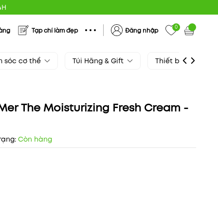
4H
0
hàng
Tạp chí làm đẹp
Đăng nhập
 sóc cơ thể
Túi Hãng & Gift
Thiết bị làm đẹp
er The Moisturizing Fresh Cream -
rạng:
Còn hàng