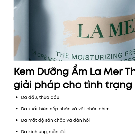
Kem Dưỡng Ẩm La Mer The
giải pháp cho tình trạng
Da dầu, thừa dầu
Da xuất hiện nếp nhăn và vết chân chim
Da mất độ săn chắc và đàn hồi
Da kích ứng, mẫn đỏ