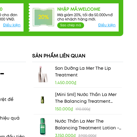
0
NHẬP MÃ:WELCOME
Đ cho đơn
Mã giảm 20%, tối đa 50.000vnđ
20%
000 VNĐ.
cho khách hàng mới.
Điều kiện
Điều kiện
Sao chép mã
SẢN PHẨM LIÊN QUAN
Son Dưỡng La Mer The Lip
-
Treatment
1.450.000₫
[Mini 5ml] Nước Thần La Mer
rệt để
The Balancing Treatment
Lotion - Dành Cho Da Dầu
150.000₫
190.000₫
 hiệu quả
Nước Thần La Mer The
Balancing Treatment Lotion -
Dành Cho Da Dầu
3.150.000₫
3.900.000₫
ạm đầu tiên,