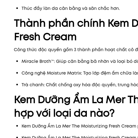
Thúc đẩy làn da cân bằng và săn chắc hơn.
Thành phần chính Kem D
Fresh Cream
Công thức độc quyền gồm 3 thành phần hoạt chất cô đ
Miracle Broth™: Giúp cân bằng bã nhờn và loại bỏ d
Công nghệ Moisture Matrix: Tạo lớp đệm ẩm chữa làn
Trà chanh: Chất chống oxy hóa độc quyền, trung hò
Kem Dưỡng Ẩm La Mer Th
hợp với loại da nào?
Kem Dưỡng Ẩm La Mer The Moisturizing Fresh Cream
Kem Dưỡng Ẩm La Mer The Moisturizing Fresh Cream 