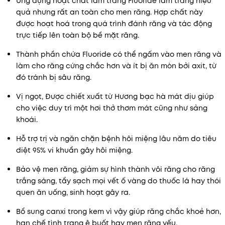
Ứng dụng hoạt chất làm trắng Fluoride làm trắng hiệu
quả nhưng rất an toàn cho men răng. Hợp chất này
được hoạt hoá trong quá trình đánh răng và tác động
trực tiếp lên toàn bộ bề mặt răng.
Thành phần chứa Fluoride có thể ngấm vào men răng và
làm cho răng cứng chắc hơn và ít bị ăn mòn bởi axit, từ
đó tránh bị sâu răng.
Vị ngọt, Được chiết xuất từ
Hương bạc hà mát dịu giúp
cho việc duy trì một hơi thở thơm mát cũng như sảng
khoái.
Hỗ trợ trị và ngăn chặn bệnh hôi miệng lâu năm do tiêu
diệt 95% vi khuẩn gây hôi miệng.
Bảo vệ men răng, giảm sự hình thành vôi răng cho răng
trắng sáng, tẩy sạch mọi vết ố vàng do thuốc lá hay thói
quen ăn uống, sinh hoạt gây ra.
Bổ sung canxi trong kem vì vậy giúp răng chắc khoẻ hơn,
hạn chế tình trạng ê buốt hay men răng yếu.