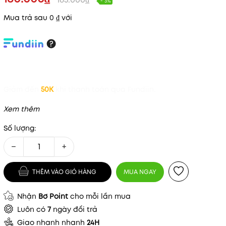
- 3%
Mua trả sau 0 ₫ với
Giảm đến
50K
khi thanh toán qua Fundiin.
Xem thêm
Số lượng:
−
+
Mã khuyến mãi:
THÊM VÀO GIỎ HÀNG
MUA NGAY
Điều kiện:
Nhận
Bơ Point
cho mỗi lần mua
Luôn có
7
ngày đổi trả
Giao nhanh nhanh
24H