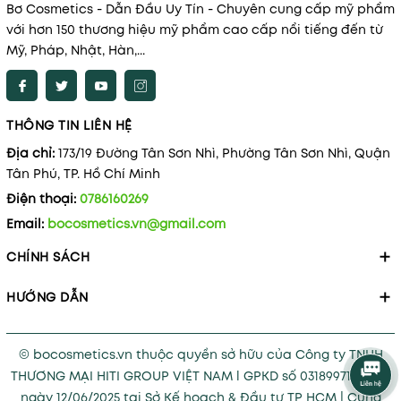
Bơ Cosmetics - Dẫn Đầu Uy Tín - Chuyên cung cấp mỹ phẩm
với hơn 150 thương hiệu mỹ phẩm cao cấp nổi tiếng đến từ
Mỹ, Pháp, Nhật, Hàn,...
THÔNG TIN LIÊN HỆ
Địa chỉ:
173/19 Đường Tân Sơn Nhì, Phường Tân Sơn Nhì, Quận
Tân Phú, TP. Hồ Chí Minh
Điện thoại:
0786160269
Email:
bocosmetics.vn@gmail.com
CHÍNH SÁCH
HƯỚNG DẪN
© bocosmetics.vn thuộc quyền sở hữu của Công ty TNHH
THƯƠNG MẠI HITI GROUP VIỆT NAM l GPKD số 0318997121 cấp
ngày 12/06/2025 tại Sở Kế hoạch & Đầu tư TP HCM
|
Cung