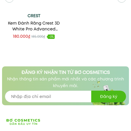
CREST
Kem Đánh Răng Crest 3D
White Pro Advanced
Whitening 147g
180.000₫
185.000₫
-3%
ĐĂNG KÝ NHẬN TIN TỪ BƠ COSMETICS
Nhận thông tin sản phẩm mới nhất và các chương trình
khuyến mãi.
Đăng ký