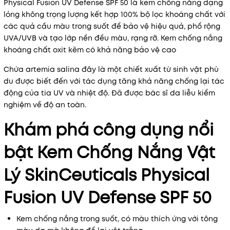
Physical Fusion UV Defense SPF 50 là kem chống nắng dạng
lỏng không trọng lượng kết hợp 100% bộ lọc khoáng chất với
các quả cầu màu trong suốt để bảo vệ hiệu quả, phổ rộng
UVA/UVB và tạo lớp nền đều màu, rạng rỡ. Kem chống nắng
khoáng chất oxit kẽm có khả năng bảo vệ cao
Chứa artemia salina đây là một chiết xuất từ ​​sinh vật phù
du được biết đến với tác dụng tăng khả năng chống lại tác
động của tia UV và nhiệt độ. Đã được bác sĩ da liễu kiểm
nghiệm về độ an toàn.
Khám phá công dụng nổi
bật Kem Chống Nắng Vật
Lý SkinCeuticals Physical
Fusion UV Defense SPF 50
Kem chống nắng trong suốt, có màu thích ứng với tông