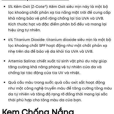
5% Kẽm Oxit (Z-Cote®): Kẽm Oxit siêu mịn này là một bộ
lọc khoáng chất phản xạ tia nắng mặt trời để cung cấp
khả năng bảo vệ phổ rộng chống lại tia UVA và UVB.
Kích thước hạt và đặc điểm phân bố đều và mang lại
hiệu ứng tự nhiên.
6% Titanium Dioxide: titanium dioxide siêu mịn là một bộ
lọc khoáng chất SPF hoạt động như một chất phản xạ
nhẹ trên da để bảo vệ da khỏi tia UVA và UVB.
Artemia Salina: chiết xuất từ ​​sinh vật phù du này giúp
tăng cường khả năng phòng vệ tự nhiên của da và
chống lại tác động của tia UV và nhiệt.
Quả cầu màu trong suốt: quả cầu oxit sắt hoạt động
như một công nghệ truyền màu để tăng cường tông màu
da tự nhiên và tăng độ rạng rỡ đồng thời mang lại sắc
thái phù hợp cho tông màu da của bạn.
Kem Chống Nắng