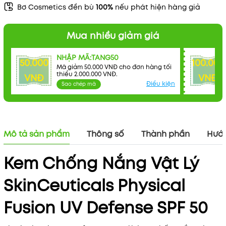
Bơ Cosmetics đền bù
100%
nếu phát hiện hàng giả
Mua nhiều giảm giá
NHẬP MÃ:TANG50
Mã khuyến mãi:
50.000
100.000
Mã giảm 50.000 VNĐ cho đơn hàng tối
thiểu 2.000.000 VNĐ.
VNĐ
VNĐ
Điều kiện:
Điều kiện
Sao chép mã
Mô tả sản phẩm
Thông số
Thành phần
Hướn
Kem Chống Nắng Vật Lý
SkinCeuticals Physical
Fusion UV Defense SPF 50