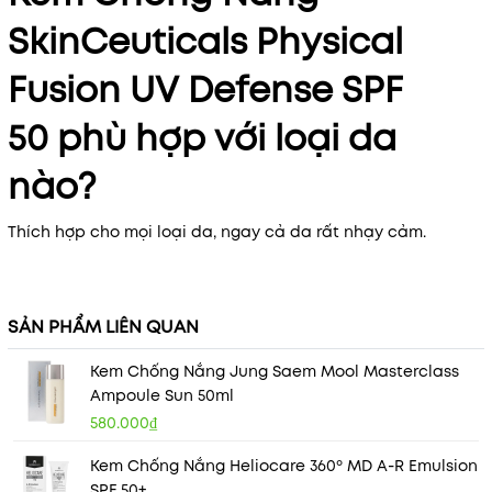
SkinCeuticals Physical
Fusion UV Defense SPF
50 phù hợp với loại da
nào?
Thích hợp cho mọi loại da, ngay cả da rất nhạy cảm.
SẢN PHẨM LIÊN QUAN
Kem Chống Nắng Jung Saem Mool Masterclass
Ampoule Sun 50ml
580.000₫
Kem Chống Nắng Heliocare 360º MD A-R Emulsion
SPF 50+