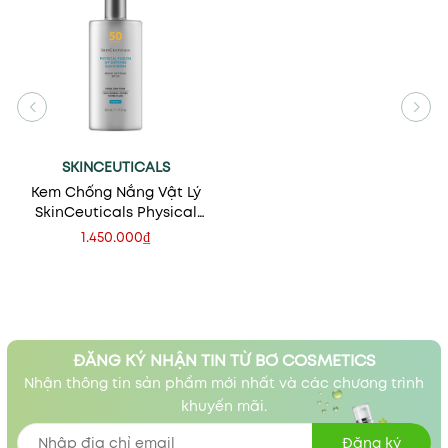
SKINCEUTICALS
Kem Chống Nắng Vật Lý
SkinCeuticals Physical
Fusion UV Defense SPF 50
1.450.000₫
ĐĂNG KÝ NHẬN TIN TỪ BƠ COSMETICS
Nhận thông tin sản phẩm mới nhất và các chương trình
khuyến mãi.
Đăng ký