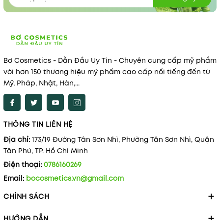
Bơ Cosmetics - Dẫn Đầu Uy Tín - Chuyên cung cấp mỹ phẩm
với hơn 150 thương hiệu mỹ phẩm cao cấp nổi tiếng đến từ
Mỹ, Pháp, Nhật, Hàn,...
THÔNG TIN LIÊN HỆ
Địa chỉ:
173/19 Đường Tân Sơn Nhì, Phường Tân Sơn Nhì, Quận
Tân Phú, TP. Hồ Chí Minh
Điện thoại:
0786160269
Email:
bocosmetics.vn@gmail.com
CHÍNH SÁCH
HƯỚNG DẪN