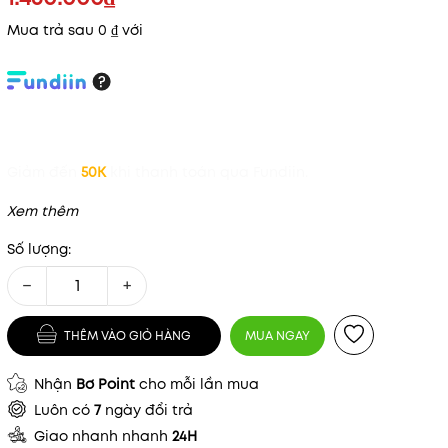
Mua trả sau 0 ₫ với
Giảm đến
50K
khi thanh toán qua Fundiin.
Xem thêm
Số lượng:
−
+
THÊM VÀO GIỎ HÀNG
MUA NGAY
Nhận
Bơ Point
cho mỗi lần mua
Luôn có
7
ngày đổi trả
Giao nhanh nhanh
24H