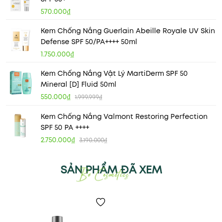
570.000₫
Kem Chống Nắng Guerlain Abeille Royale UV Skin
Defense SPF 50/PA++++ 50ml
1.750.000₫
Kem Chống Nắng Vật Lý MartiDerm SPF 50
Mineral [D] Fluid 50ml
550.000₫
1.999.999₫
Kem Chống Nắng Valmont Restoring Perfection
SPF 50 PA ++++
2.750.000₫
3.190.000₫
SẢN PHẨM ĐÃ XEM