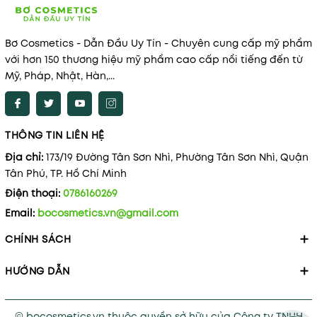
Bơ Cosmetics - Dẫn Đầu Uy Tín - Chuyên cung cấp mỹ phẩm
với hơn 150 thương hiệu mỹ phẩm cao cấp nổi tiếng đến từ
Mỹ, Pháp, Nhật, Hàn,...
THÔNG TIN LIÊN HỆ
Địa chỉ:
173/19 Đường Tân Sơn Nhì, Phường Tân Sơn Nhì, Quận
Tân Phú, TP. Hồ Chí Minh
Điện thoại:
0786160269
Email:
bocosmetics.vn@gmail.com
CHÍNH SÁCH
HƯỚNG DẪN
© bocosmetics.vn thuộc quyền sở hữu của Công ty TNHH