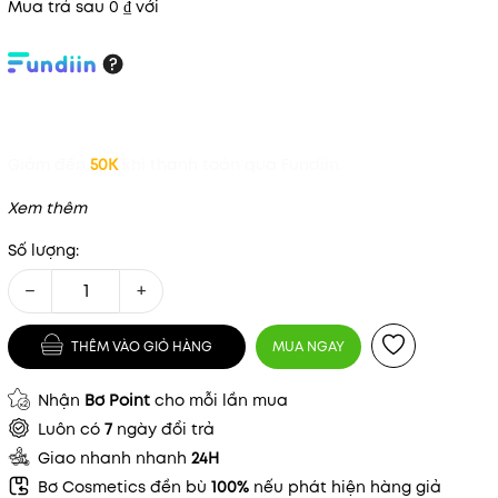
Mua trả sau 0 ₫ với
Giảm đến
50K
khi thanh toán qua Fundiin.
Xem thêm
Số lượng:
−
+
THÊM VÀO GIỎ HÀNG
MUA NGAY
Nhận
Bơ Point
cho mỗi lần mua
Luôn có
7
ngày đổi trả
Giao nhanh nhanh
24H
Mã khuyến mãi:
Bơ Cosmetics đền bù
100%
nếu phát hiện hàng giả