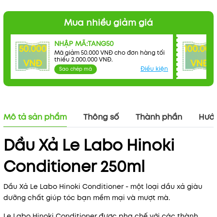
Điều kiện:
Mua nhiều giảm giá
NHẬP MÃ:TANG50
50.000
100.000
Mã giảm 50.000 VNĐ cho đơn hàng tối
thiểu 2.000.000 VNĐ.
VNĐ
VNĐ
Điều kiện
Sao chép mã
Mô tả sản phẩm
Thông số
Thành phần
Hướn
Dầu Xả Le Labo Hinoki
Conditioner 250ml
Dầu Xả Le Labo Hinoki Conditioner - một loại dầu xả giàu
dưỡng chất giúp tóc bạn mềm mại và mượt mà.
Le Labo Hinoki Conditioner được pha chế với các thành