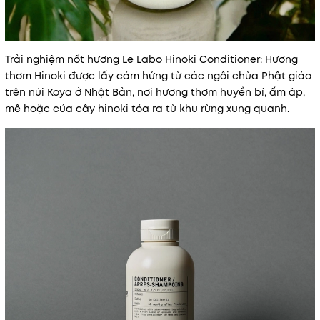
Trải nghiệm nốt hương Le Labo Hinoki Conditioner: Hương
thơm Hinoki được lấy cảm hứng từ các ngôi chùa Phật giáo
trên núi Koya ở Nhật Bản, nơi hương thơm huyền bí, ấm áp,
mê hoặc của cây hinoki tỏa ra từ khu rừng xung quanh.