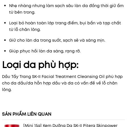
Nhẹ nhàng nhưng làm sạch sâu làn da đồng thời giữ ẩm
từ bên trong.
Loại bỏ hoàn toàn lớp trang điểm, bụi bẩn và tạp chất
từ ​​lỗ chân lông.
Giữ cho làn da trong suốt, sạch sẽ và sáng mịn.
Giúp phục hồi làn da sáng, rạng rỡ.
Loại da phù hợp:
Dầu Tẩy Trang SK-II Facial Treatment Cleansing Oil phù hợp
cho da dầu/da hỗn hợp dầu và da có vấn đề về lỗ chân
lông.
SẢN PHẨM LIÊN QUAN
[Mini 15g] Kem Dưỡng Da SK-II Pitera Skinpower