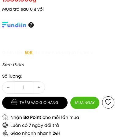
Mua trả sau 0 ₫ với
Giảm đến
50K
khi thanh toán qua Fundiin.
Xem thêm
Số lượng:
Mã khuyến mãi:
−
+
Điều kiện:
THÊM VÀO GIỎ HÀNG
MUA NGAY
Nhận
Bơ Point
cho mỗi lần mua
Luôn có
7
ngày đổi trả
Giao nhanh nhanh
24H