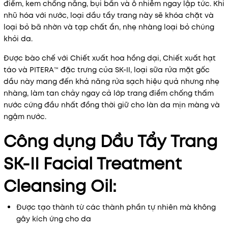
điểm, kem chống nắng, bụi bẩn và ô nhiễm ngay lập tức. Khi
nhũ hóa với nước, loại dầu tẩy trang này sẽ khóa chặt và
loại bỏ bã nhờn và tạp chất ẩn, nhẹ nhàng loại bỏ chúng
khỏi da.
Được bào chế với Chiết xuất hoa hồng dại, Chiết xuất hạt
táo và PITERA™ đặc trưng của SK-II, loại sữa rửa mặt gốc
dầu này mang đến khả năng rửa sạch hiệu quả nhưng nhẹ
nhàng, làm tan chảy ngay cả lớp trang điểm chống thấm
nước cứng đầu nhất đồng thời giữ cho làn da mịn màng và
ngậm nước.
Công dụng Dầu Tẩy Trang
SK-II Facial Treatment
Cleansing Oil:
Được tạo thành từ các thành phần tự nhiên mà không
gây kích ứng cho da