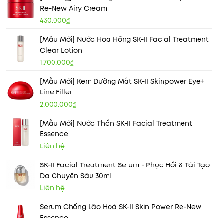
Re-New Airy Cream
430.000₫
[Mẫu Mới] Nước Hoa Hồng SK-II Facial Treatment
Clear Lotion
1.700.000₫
[Mẫu Mới] Kem Dưỡng Mắt SK-II Skinpower Eye+
Line Filler
2.000.000₫
[Mẫu Mới] Nước Thần SK-II Facial Treatment
Essence
Liên hệ
SK-II Facial Treatment Serum - Phục Hồi & Tái Tạo
Da Chuyên Sâu 30ml
Liên hệ
Serum Chống Lão Hoá SK-II Skin Power Re-New
Essence