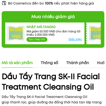
Bơ Cosmetics đền bù
100%
nếu phát hiện hàng giả
Mua nhiều giảm giá
NHẬP MÃ:TANG50
50.000
100.000
Mã giảm 50.000 VNĐ cho đơn hàng tối
thiểu 2.000.000 VNĐ.
VNĐ
VNĐ
Điều kiện
Sao chép mã
Mô tả sản phẩm
Thông số
Thành phần
Hướn
Dầu Tẩy Trang SK-II Facial
Treatment Cleansing Oil
Dầu Tẩy Trang SK-II Facial Treatment Cleansing Oil
giúp thanh lọc, giúp dưỡng da đồng thời hòa tan lớp trang