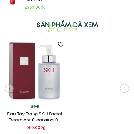
2.950.000₫
SẢN PHẨM ĐÃ XEM
SK-II
Dầu Tẩy Trang SK-II Facial
Treatment Cleansing Oil
1.080.000₫